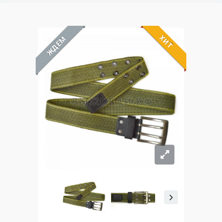
ХИТ
ЖДЁМ