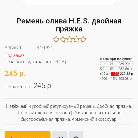
Ремень олива H.E.S. двойная
пряжка
Артикул:
44-1924
Под заказ
Цена при покупке:
Цена без скидки за 1шт:
244.8 р.
2шт
-2%
239.904 р
5-9
-5%
232.56 р
245 р.
>10шт
-10%
220.32 р
>100
-15%
208.08 р
245 р.
Цена за 1шт:
Надёжный и удобный регулируемый ремень. Двойная пряжка.
Толстая плетеная основа (хб и капрон) и стальная
быстросъёмная пряжка. Армейский аксессуар.