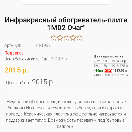
Инфракрасный обогреватель-плита
"IM02 Очаг"
Артикул:
14-1932
Под заказ
Цена при покупке:
Цена без скидки за 1шт:
2014.5 р.
2шт
-2%
1974.21 р
5-9
-5%
1913.775 р
2015 р.
>10шт
-10%
1813.05 р
>100
-15%
1712.325 р
2015 р.
Цена за 1шт:
Недорогой обогреватель, использующий дешевые цанговые
баллоны Идеален для кемпингов, рыбалки, дачи и отдыха на
природе. Керамическая пластина эффективно нагревается и
поддерживает тепло. Возможность переделки под "бытовые"
баллоны.