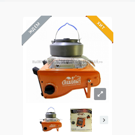
ХИТ
ЖДЁМ