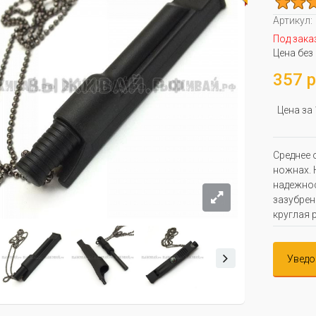
Артикул:
Под зака
Цена без
357 р
Цена за
Среднее 
ножнах. 
надежнос
зазубрен
круглая 
Уведо