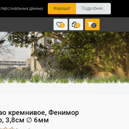
и персональных данных.
Хорошо!
Подробнее...
0
0
0
во кремнивое, Фенимор
р, 3,8см ∅ 6мм