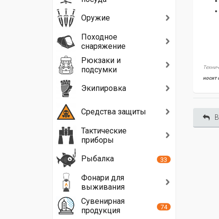
Оружие
Походное
снаряжение
Рюкзаки и
Технич
подсумки
носит 
Экипировка
Средства защиты
В
Тактические
приборы
Рыбалка
33
Фонари для
выживания
Сувенирная
74
продукция