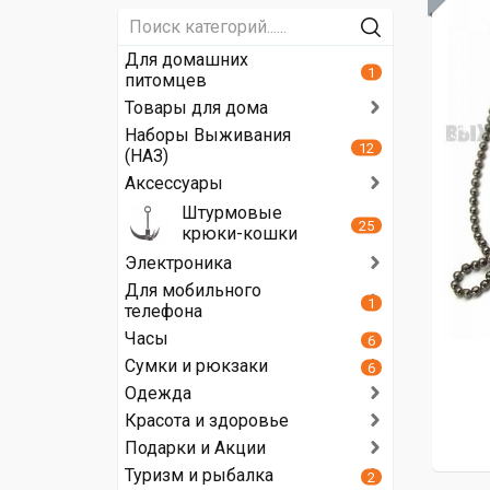
Для домашних
1
питомцев
Товары для дома
Наборы Выживания
12
(НАЗ)
Аксессуары
Штурмовые
25
крюки-кошки
Электроника
Для мобильного
1
телефона
Часы
6
Сумки и рюкзаки
6
Одежда
Красота и здоровье
Подарки и Акции
Туризм и рыбалка
2