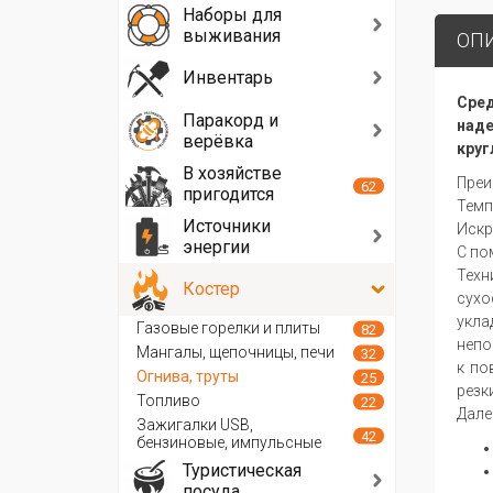
Наборы для
выживания
ОП
Инвентарь
Сред
Паракорд и
наде
верёвка
круг
В хозяйстве
Преи
62
пригодится
Темп
Источники
Искр
энергии
С по
Техн
Костер
сухо
укла
Газовые горелки и плиты
82
непо
Мангалы, щепочницы, печи
32
к по
Огнива, труты
25
резк
Топливо
22
Дале
Зажигалки USB,
42
бензиновые, импульсные
Туристическая
посуда