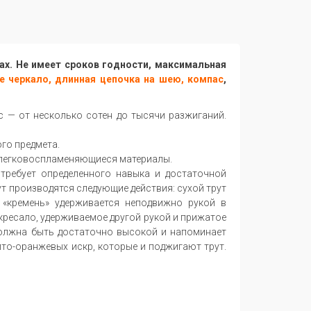
х. Не имеет сроков годности, максимальная
ое черкало, длинная цепочка на шею, компас
,
рс — от несколько сотен до тысячи разжиганий.
го предмета.
е легковоспламеняющиеся материалы.
требует определенного навыка и достаточной
т производятся следующие действия: сухой трут
 «кремень» удерживается неподвижно рукой в
 кресало, удерживаемое другой рукой и прижатое
 должна быть достаточно высокой и напоминает
лто-оранжевых искр, которые и поджигают трут.