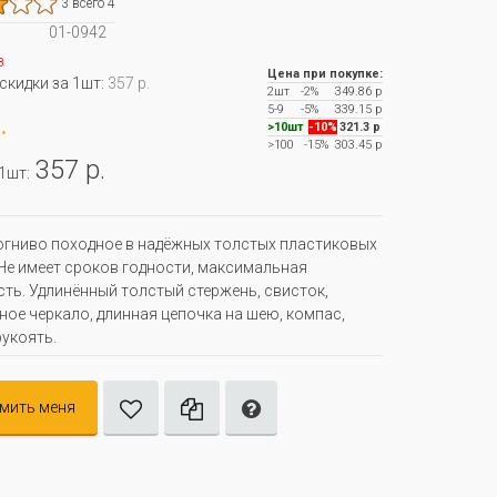
3 всего 4
01-0942
з
Цена при покупке:
 скидки за 1шт:
357 р.
2шт
-2%
349.86 р
5-9
-5%
339.15 р
.
>10шт
-10%
321.3 р
>100
-15%
303.45 р
357 р.
 1шт:
огниво походное в надёжных толстых пластиковых
Не имеет сроков годности, максимальная
ть. Удлинённый толстый стержень, свисток,
ное черкало, длинная цепочка на шею, компас,
рукоять.
мить меня