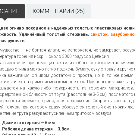
ИСАНИЕ
КОММЕНТАРИИ (25)
нее огниво походное в надёжных толстых пластиковых ножна
жность. Удлинённый толстый стержень,
свисток, зазубренн
лая рукоять.
мущества — не боится влаги, не испаряется, не замерзает, ресу
ература горения искр — около 3000 градусов Цельсия.
а высекается при помощи ножа или любого острого металлическо
мощью огнива можно легко поджечь бумагу, сухую траву и други
ика зажигания огнивом достаточно проста, но в то же время 
сти и качества применяемых компонентов. При попытке зажечь тру
дывается на какую-либо поверхность из горючих материалов,
средственной близости от трута (расстояние 3-5 см), после этого
верхности «кремня», приводится в движение. Скорость кресала
ий толчок, при котором сразу образуется толстый сноп ярких же
е тление трута раздувают усиленным притоком воздуха.
Диаметр стержня — 6 мм
Рабочая длина стержня — 3,8см.