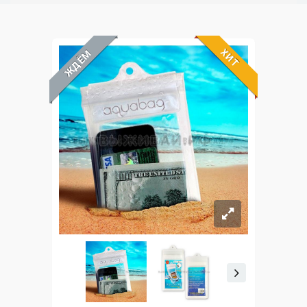
ХИТ
ЖДЁМ