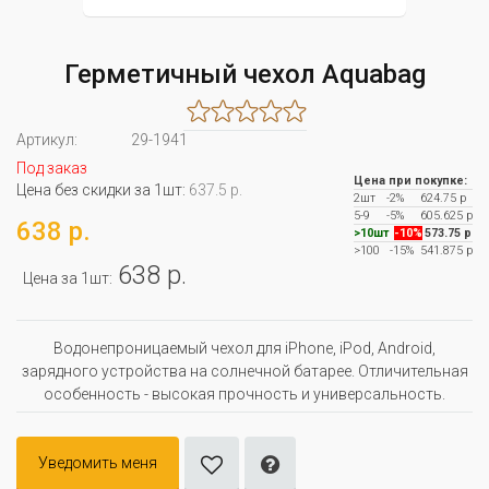
Герметичный чехол Aquabag
Артикул:
29-1941
Под заказ
Цена при покупке:
Цена без скидки за 1шт:
637.5 р.
2шт
-2%
624.75 р
5-9
-5%
605.625 р
638 р.
>10шт
-10%
573.75 р
>100
-15%
541.875 р
638 р.
Цена за 1шт:
Водонепроницаемый чехол для iPhone, iPod, Android,
зарядного устройства на солнечной батарее. Отличительная
особенность - высокая прочность и универсальность.
Уведомить меня