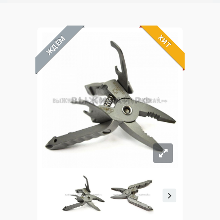
ХИТ
ЖДЁМ