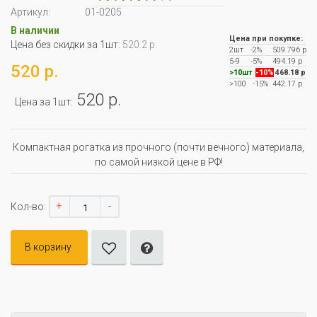
Артикул:
01-0205
В наличии
Цена при покупке:
Цена без скидки за 1шт:
520.2 р.
2шт
-2%
509.796 р
5-9
-5%
494.19 р
520 р.
>10шт
-10%
468.18 р
>100
-15%
442.17 р
520 р.
Цена за 1шт:
Компактная рогатка из прочного (почти вечного) материала,
по самой низкой цене в РФ!
+
-
Кол-во:
В корзину