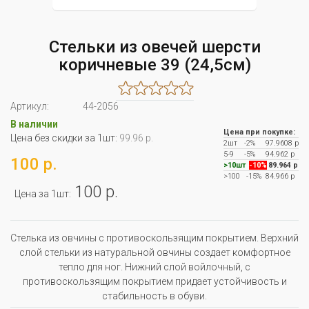
Стельки из овечей шерсти
коричневые 39 (24,5см)
Артикул:
44-2056
В наличии
Цена при покупке:
Цена без скидки за 1шт:
99.96 р.
2шт
-2%
97.9608 р
5-9
-5%
94.962 р
100 р.
>10шт
-10%
89.964 р
>100
-15%
84.966 р
100 р.
Цена за 1шт:
Стелька из овчины с противоскользящим покрытием. Верхний
слой стельки из натуральной овчины создает комфортное
тепло для ног. Нижний слой войлочный, с
противоскользящим покрытием придает устойчивость и
стабильность в обуви.