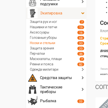
подсумки
Экипировка
Со
Защита рук и ног
7
Нашивки и патчи
19
Хлоп
Аксессуары
16
Головные уборы
68
Стра
Носки и стельки
30
Срок
Защита зрения
20
ВНИМ
Перчатки
46
стан
Маскхалаты, плащи
7
Ремни и пояса
82
Одежда милитари
Технич
носит 
Средства защиты
СОП
Тактические
приборы
Рыбалка
33
ЖДЁ