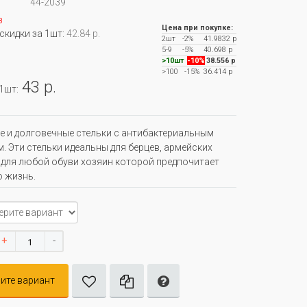
44-2039
з
Цена при покупке:
 скидки за 1шт:
42.84 р.
2шт
-2%
41.9832 р
5-9
-5%
40.698 р
>10шт
-10%
38.556 р
>100
-15%
36.414 р
43 р.
 1шт:
 и долговечные стельки с антибактериальным
. Эти стельки идеальны для берцев, армейских
 для любой обуви хозяин которой предпочитает
 жизнь.
+
-
ите вариант