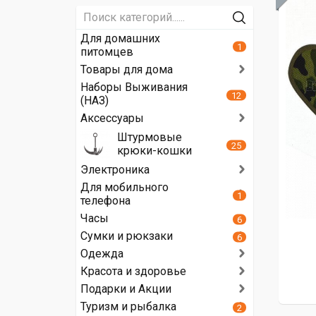
Для домашних
1
питомцев
Товары для дома
Наборы Выживания
12
(НАЗ)
Аксессуары
Штурмовые
25
крюки-кошки
Электроника
Для мобильного
1
телефона
Часы
6
Сумки и рюкзаки
6
Одежда
Красота и здоровье
Подарки и Акции
Туризм и рыбалка
2