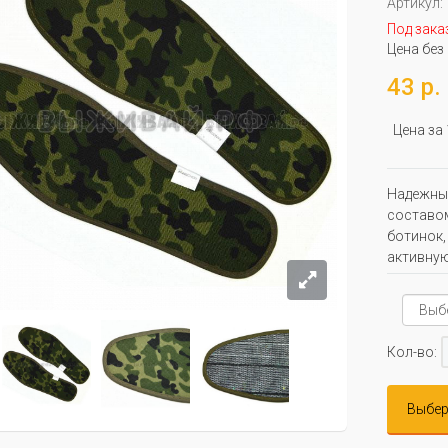
Артикул:
Под зака
Цена без
43 р.
Цена за
Надежные
составом
ботинок,
активную
Кол-во:
Выбер