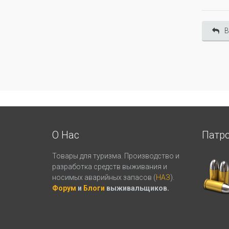
В
О Нас
Патр
Товары для туризма. Производство и
разработка средств выживания и
носимых аварийных запасов (
НАЗ
).
Форум
и
Блоги
выживальщиков.