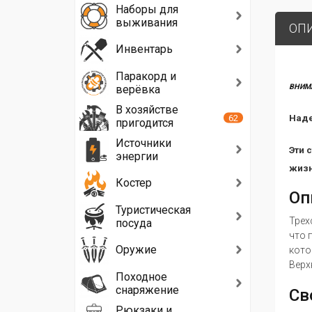
Наборы для
выживания
ОП
Инвентарь
Паракорд и
ВНИМА
верёвка
В хозяйстве
62
Наде
пригодится
Источники
Эти 
энергии
жизн
Костер
Оп
Туристическая
Трех
посуда
что 
Оружие
кото
Верх
Походное
снаряжение
Св
Рюкзаки и