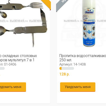
р складных столовых
Пропитка водоотталкива
ров мультитул 7 в 1
250 мл.
л: 01-0406
Артикул: 14-1408
.
128 р.
едомить меня
Уведомить меня