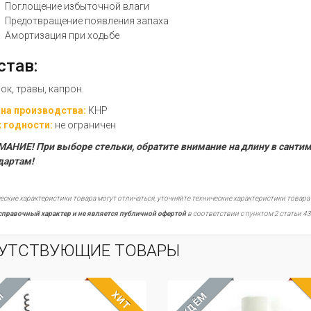
Поглощение избыточной влаги
Предотвращение появления запаха
Амортизация при ходьбе
став:
ок, травы, капрон.
на производства:
КНР
 годности:
не ограничен
АНИЕ! При выборе стельки, обратите внимание на длину в сантим
дартам!
еские характеристики товара могут отличаться, уточняйте технические характеристики товара
справочный характер и не является публичной офертой
в соответствии с пунктом 2 статьи 43
УТСТВУЮЩИЕ ТОВАРЫ
ХИТ
М
ЖДЁМ