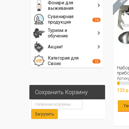
Фонари для
выживания
Сувенирная
74
продукция
Туризм и
обучение
Акции!
Категория для
13
Своих
Набо
прибо
Артику
133 р
Сохранить Корзину
Ув