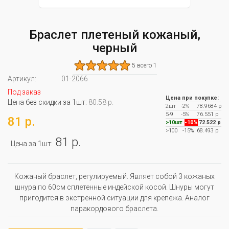
Браслет плетеный кожаный,
черный
5 всего 1
Артикул:
01-2066
Под заказ
Цена при покупке:
Цена без скидки за 1шт:
80.58 р.
2шт
-2%
78.9684 р
5-9
-5%
76.551 р
81 р.
>10шт
-10%
72.522 р
>100
-15%
68.493 р
81 р.
Цена за 1шт:
Кожаный браслет, регулируемый. Являет собой 3 кожаных
шнура по 60см сплетенные индейской косой. Шнуры могут
пригодится в экстренной ситуации для крепежа. Аналог
паракордового браслета.