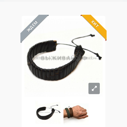
ХИТ
ЖДЁМ