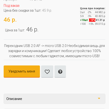
Под заказ
Цена при покупке:
Цена без скидки за 1шт:
45.9 р.
2шт
-2%
44.982 р
5-9
-5%
43.605 р
46 р.
>10шт
-10%
41.31 р
>100
-15%
39.015 р
46 р.
Цена за 1шт:
Переходник USB 2.0 AF -> micro USB 2.0 Необходимая вещь для
зарядки и комуникации! Сделает любое устройство 100%
совместимым с любым гаджетом, имеющим micro-USB!
Уведомить меня
Описание