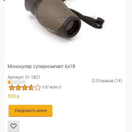
Труба-монокуляр 
Артикул: 01-0285
4 вс
компакт 6x18
719 р.
☺
Отзывов (14)
В корзину
67 всего 3