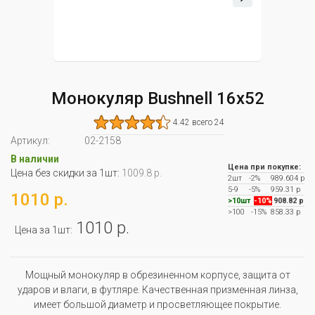
Монокуляр Bushnell 16х52
4.42 всего 24
Артикул:
02-2158
В наличии
Цена при покупке:
Цена без скидки за 1шт:
1009.8 р.
2шт
-2%
989.604 р
5-9
-5%
959.31 р
1010 р.
>10шт
-10%
908.82 р
>100
-15%
858.33 р
1010 р.
Цена за 1шт:
Мощный монокуляр в обрезиненном корпусе, защита от
ударов и влаги, в футляре. Качественная призменная линза,
имеет большой диаметр и просветляющее покрытие.