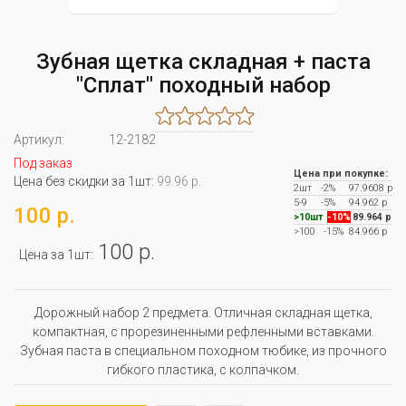
Зубная щетка складная + паста
"Сплат" походный набор
Артикул:
12-2182
Под заказ
Цена при покупке:
Цена без скидки за 1шт:
99.96 р.
2шт
-2%
97.9608 р
5-9
-5%
94.962 р
100 р.
>10шт
-10%
89.964 р
>100
-15%
84.966 р
100 р.
Цена за 1шт:
Дорожный набор 2 предмета. Отличная складная щетка,
компактная, с прорезиненными рефленными вставками.
Зубная паста в специальном походном тюбике, из прочного
гибкого пластика, с колпачком.