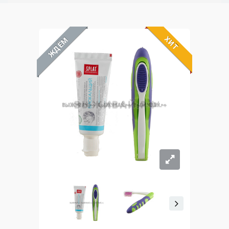
ХИТ
ЖДЁМ