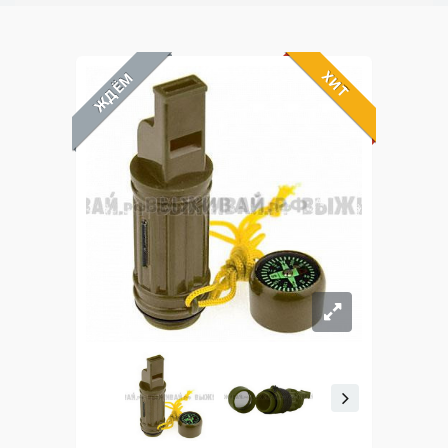
ХИТ
ЖДЁМ