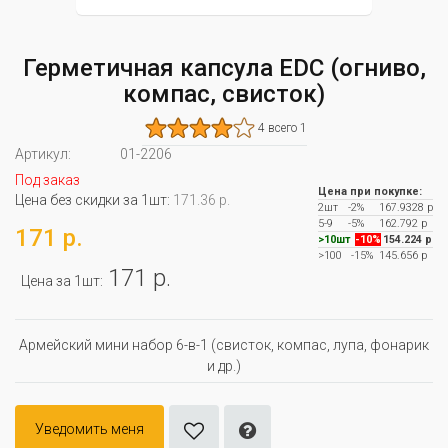
Герметичная капсула EDC (огниво,
компас, свисток)
4 всего 1
Артикул:
01-2206
Под заказ
Цена при покупке:
Цена без скидки за 1шт:
171.36 р.
2шт
-2%
167.9328 р
5-9
-5%
162.792 р
171 р.
>10шт
-10%
154.224 р
>100
-15%
145.656 р
171 р.
Цена за 1шт:
Армейский мини набор 6-в-1 (свисток, компас, лупа, фонарик
и др.)
Уведомить меня