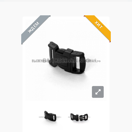
ХИТ
ЖДЁМ