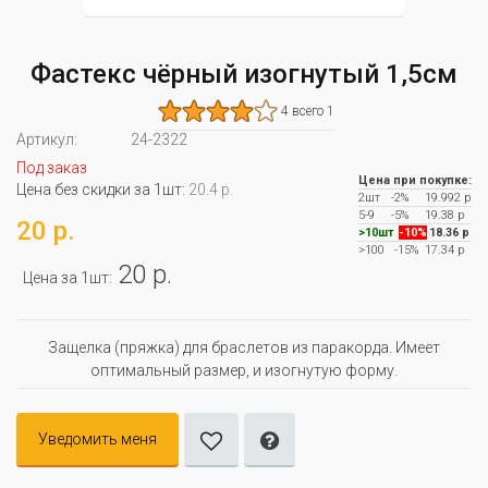
Фастекс чёрный изогнутый 1,5см
4 всего 1
Артикул:
24-2322
Под заказ
Цена при покупке:
Цена без скидки за 1шт:
20.4 р.
2шт
-2%
19.992 р
5-9
-5%
19.38 р
20 р.
>10шт
-10%
18.36 р
>100
-15%
17.34 р
20 р.
Цена за 1шт:
Защелка (пряжка) для браслетов из паракорда. Имеет
оптимальный размер, и изогнутую форму.
Уведомить меня