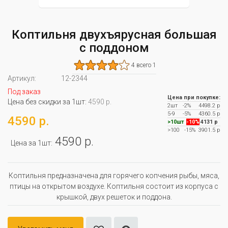
Коптильня двухъярусная большая
с поддоном
4 всего 1
Артикул:
12-2344
Под заказ
Цена при покупке:
Цена без скидки за 1шт:
4590 р.
2шт
-2%
4498.2 р
5-9
-5%
4360.5 р
4590 р.
>10шт
-10%
4131 р
>100
-15%
3901.5 р
4590 р.
Цена за 1шт:
Коптильня предназначена для горячего копчения рыбы, мяса,
птицы на открытом воздухе. Коптильня состоит из корпуса с
крышкой, двух решеток и поддона.