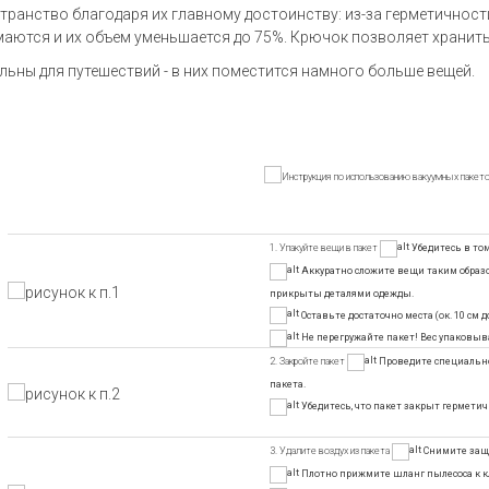
транство благодаря их главному достоинству: из-за герметичност
аются и их объем уменьшается до 75%. Крючок позволяет хранить
льны для путешествий - в них поместится намного больше вещей.
1. Упакуйте вещи в пакет
Убедитесь в том
Аккуратно сложите вещи таким образо
прикрыты деталями одежды.
Оставьте достаточно места (ок. 10 см 
Не перегружайте пакет! Вес упаковы
2. Закройте пакет
Проведите специально
пакета.
Убедитесь, что пакет закрыт герметич
3. Удалите воздух из пакета
Снимите защ
Плотно прижмите шланг пылесоса к кла