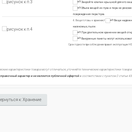
Закройте клапан крышкой для его за
Объем вещей из пуха и пера не реком
повреждения пера/пуха.
4. Вещи готовы к хранению!
Вещи надежно
насекомых, пыли.
При длительном хранении вещей откры
Вакуумные пакеты могут использоват
Срок годности при соблюдении правил эксплуатации
еские характеристики товара могут отличаться, уточняйте технические характеристики товара
справочный характер и не является публичной офертой
в соответствии с пунктом 2 статьи 43
ернуться к: Хранение