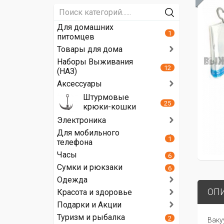
Для домашних
1
питомцев
Товары для дома
Наборы Выживания
12
(НАЗ)
Аксессуары
Штурмовые
25
крюки-кошки
Электроника
Для мобильного
1
телефона
Часы
6
Сумки и рюкзаки
6
Одежда
ОП
Красота и здоровье
Подарки и Акции
Туризм и рыбалка
2
Ваку