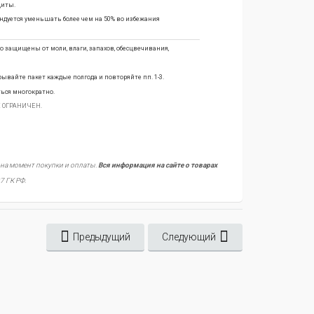
щиты.
ендуется уменьшать более чем на 50% во избежания
 защищены от моли, влаги, запахов, обесцвечивания,
вайте пакет каждые полгода и повторяйте пп. 1-3.
ься многократно.
 НЕ ОГРАНИЧЕН.
 на момент покупки и оплаты.
Вся информация на сайте о товарах
7 ГК РФ.
Предыдущий
Следующий