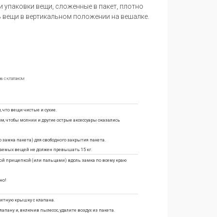
и упаковки вещи, сложенные в пакет, плотно
 вещи в вертикальном положении на вешалке.
, что вещи чистые и сухие.
м, чтобы молнии и другие острые аксессуары оказались
до замка пакета) для свободного закрытия пакета.
ваемых вещей не должен превышать 15 кг.
й прищепкой (или пальцами) вдоль замка по всему краю
но!
итную крышку с клапана.
пану и, включив пылесос, удалите воздух из пакета.