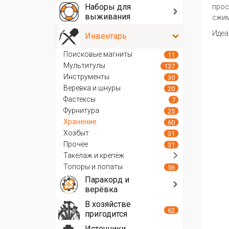
Наборы для
прос
выживания
сжим
Идеа
Инвентарь
Поисковые магниты
11
Мультитулы
137
Инструменты
30
Веревка и шнуры
20
Фастексы
7
Фурнитура
25
Хранение
60
Хозбыт
31
Прочее
31
Такелаж и крепёж
Топоры и лопаты
56
Паракорд и
верёвка
В хозяйстве
62
пригодится
Источники