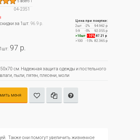
5 всего 1
04-2351
з
Цена при покупке:
 скидки за 1шт:
96.9 р.
2шт
-2%
94.962 р
5-9
-5%
92.055 р
>10шт
-10%
87.21 р
>100
-15%
82.365 р
97 р.
 1шт:
50х70 см. Надежная защита одежды и постельного
влаги, пыли, пятен, плесени, моли
мить меня
щей. Также они помогут увеличить жизненное