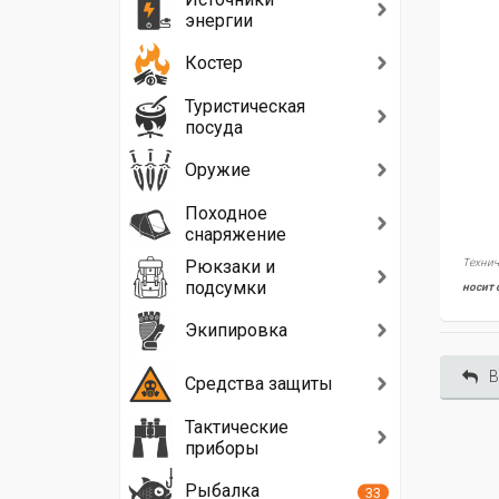
энергии
Костер
Туристическая
посуда
Оружие
Походное
снаряжение
Рюкзаки и
Технич
подсумки
носит 
Экипировка
В
Средства защиты
Тактические
приборы
Рыбалка
33