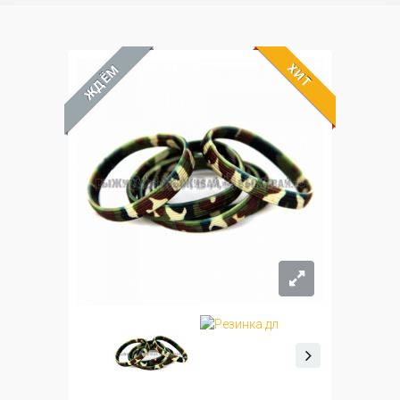
ХИТ
ЖДЁМ