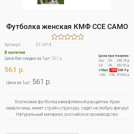
Футболка женская КМФ CCE CAMO
Артикул:
01-2414
В наличии
Цена при покупке:
Цена без скидки за 1шт:
561 р.
2шт
-2%
549.78 р
5-9
-5%
532.95 р
561 р.
>10шт
-10%
504.9 р
>100
-15%
476.85 р
561 р.
Цена за 1шт:
Хлопковая футболка камуфляжной расцветки. Края
оверлочены, имеет стрэйч структуру, сядет на любую фигуру!
Натуральный материал, российское производство