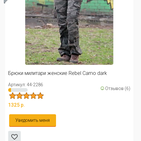
Брюки мили
Артикул: 44
литари женские Rebel Camo dark
1325 р.
4-2286
☺
Отзывов (6)
Уведоми
ить меня