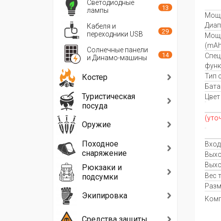
Светодиодные
13
лампы
Мощ
Диап
Кабеля и
29
переходники USB
Мощ
(mAh
Солнечные панели
14
Спец
и Динамо-машины
функ
Тип 
Костер
Бата
Туристическая
Цвет
посуда
(уто
Оружие
Походное
Вход
снаряжение
Вых
Вых
Рюкзаки и
Вес 
подсумки
Разм
Экипировка
Комп
Средства защиты