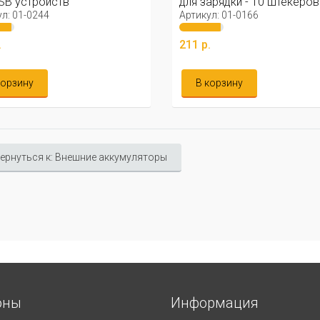
SB устройств
для зарядки - 10 штекеров
л: 01-0244
Артикул: 01-0166
.
211 р.
корзину
В корзину
ернуться к: Внешние аккумуляторы
оны
Информация