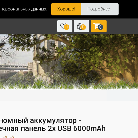
и персональных данных.
Хорошо!
Подробнее...
0
0
0
номный аккумулятор -
ечная панель 2х USB 6000mAh