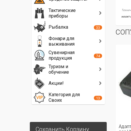
Тактические
Технич
приборы
носит 
Рыбалка
33
СОП
Фонари для
выживания
Сувенирная
74
продукция
Туризм и
обучение
Акции!
Категория для
13
Своих
Адапт
Сохранить Корзину