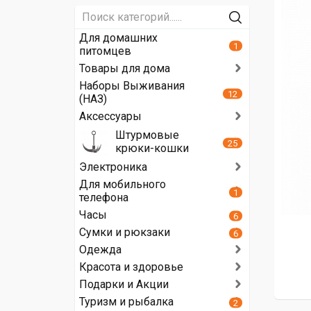
Для домашних
1
питомцев
Товары для дома
Наборы Выживания
12
(НАЗ)
Аксессуары
Штурмовые
25
крюки-кошки
Электроника
Для мобильного
1
телефона
Часы
6
Сумки и рюкзаки
6
Одежда
Красота и здоровье
Подарки и Акции
Туризм и рыбалка
2