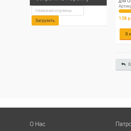
для U
Артику
158 р
В 
В
О Нас
Патр