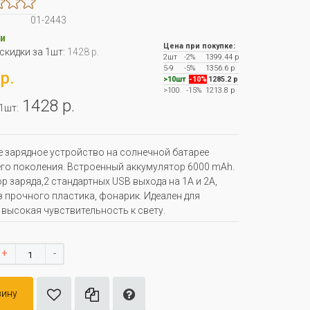
01-2443
и
Цена при покупке:
 скидки за 1шт:
1428 р.
2шт
-2%
1399.44 р
5-9
-5%
1356.6 р
р.
>10шт
-10%
1285.2 р
>100
-15%
1213.8 р
1428 р.
 1шт:
 зарядное устройство на солнечной батарее
го поколения. Встроенный аккумулятор 6000 mAh.
р заряда,2 стандартных USB выхода на 1А и 2А,
з прочного пластика, фонарик. Идеален для
 высокая чувствительность к свету.
+
-
зину