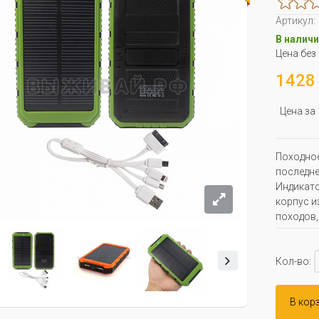
Артикул:
В наличи
Цена без
1428 
Цена за
Походное
последне
Индикато
корпус и
походов,
Кол-во:
В кор