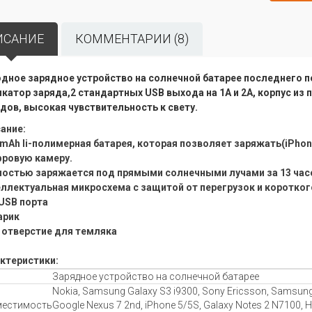
ИСАНИЕ
КОММЕНТАРИИ (8)
дное зарядное устройство на солнечной батарее последнего п
катор заряда,2 стандартных USB выхода на 1А и 2А, корпус из 
дов, высокая чувствительность к свету.
ание
:
mAh li-полимерная батарея, которая позволяет заряжать(iPhone,
фровую камеру.
остью заряжается под прямыми солнечными лучами за 13 час
ллектуальная микросхема с защитой от перегрузок и коротко
USB порта
арик
 отверстие для темляка
ктеристики:
Зарядное устройство на солнечной батарее
Nokia, Samsung Galaxy S3 i9300, Sony Ericsson, Samsung
естимость
Google Nexus 7 2nd, iPhone 5/5S, Galaxy Notes 2 N7100, HT