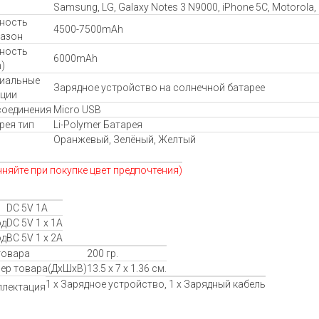
Samsung, LG, Galaxy Notes 3 N9000, iPhone 5C, Motorola,
ность
4500-7500mAh
азон
ность
6000mAh
)
иальные
Зарядное устройство на солнечной батарее
ции
соединения
Micro USB
рея тип
Li-Polymer Батарея
Оранжевый, Зелёный, Желтый
чняйте при покупке цвет предпочтения)
DC 5V 1A
од
DC 5V 1 x 1A
од
ВС 5V 1 x 2A
товара
200 гр.
ер товара(ДхШхВ)
13.5 x 7 x 1.36 см.
1 x Зарядное устройство, 1 x Зарядный кабель
лектация