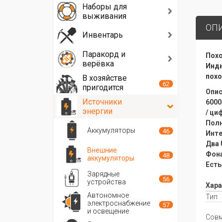
Наборы для
выживания
ОП
Инвентарь
Паракорд и
Похо
верёвка
Инди
похо
В хозяйстве
62
пригодится
Опис
Источники
6000
энергии
/ ци
Полн
Аккумуляторы
46
Инте
Два 
Внешние
Фон
48
аккумуляторы
Есть
Зарядные
56
устройства
Хара
Автономное
Тип
электроснабжение
57
и освещение
Совм