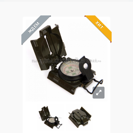
ХИТ
ЖДЁМ