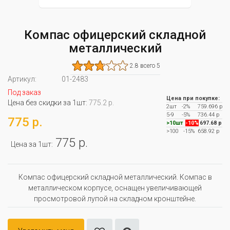
Компас офицерский складной
металлический
2.8 всего 5
Артикул:
01-2483
Под заказ
Цена при покупке:
Цена без скидки за 1шт:
775.2 р.
2шт
-2%
759.696 р
5-9
-5%
736.44 р
775 р.
>10шт
-10%
697.68 р
>100
-15%
658.92 р
775 р.
Цена за 1шт:
Компас офицерский складной металлический. Компас в
металлическом корпусе, оснащен увеличивающей
просмотровой лупой на складном кронштейне.