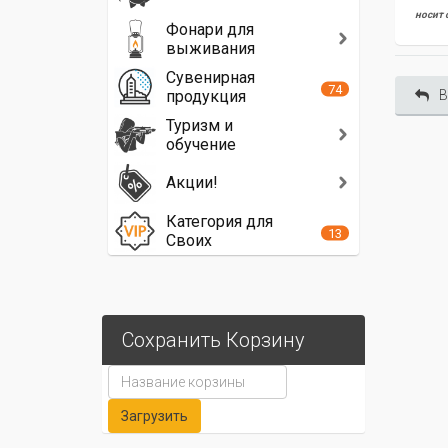
носит 
Фонари для
выживания
Сувенирная
74
продукция
В
Туризм и
обучение
Акции!
Категория для
13
Своих
Сохранить Корзину