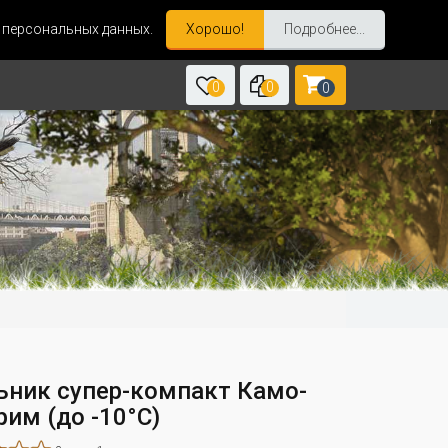
и персональных данных.
Хорошо!
Подробнее...
0
0
0
ьник супер-компакт Камо-
им (до -10°С)