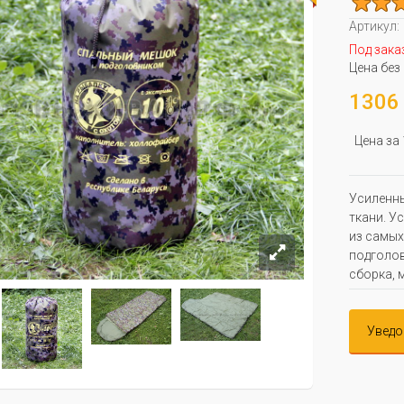
Артикул:
Под зака
Цена без
1306 
Цена за
Усиленны
ткани. У
из самых
подголов
сборка, 
Уведо