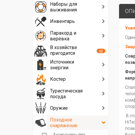
Наборы для
выживания
ОП
Инвентарь
Усил
Паракорд и
Один
верёвка
Защи
В хозяйстве
62
пригодится
Совр
Источники
позв
энергии
Форм
напр
Костер
Спал
Туристическая
тело
посуда
комф
спор
Оружие
В сп
Походное
HiTe
снаряжение
позв
Аксессуары для
Воло