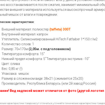
чно восстанавливается после сжатия, занимает минимальный объем
честве внешнего материала используеться высокопрочный армир
ьный мешок от влаги и повреждении.
ческие характеристики:
Внешний материал: полиэстер
(taffeta) 300T
Внутренний материал: капрон
Утеплитель: Силиконизированный HiTech Fatfaiber 1*150 г/м2
Количество слоев: 1
Размер: 70×170м
(2,05м. с подголовником)
Температура комфорта: 15˚
Нижний предел комфорта: 5˚Температура экстрима: -10˚
Цвет: олива
Вес: 0,85 кг (!)
Упаковка: мешок
Размер в сложенном виде: 38×21 (сжимается 25х20)
Производитель: Республика Беларусь
(или 2й завод Россия)
ание! Вид надписей может отличатся от фото (другой логотип 
еские характеристики товара могут отличаться, уточняйте технические характеристики товара