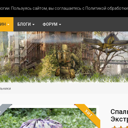
огии. Пользуясь сайтом, вы соглашаетесь с Политикой обработк
ЗИН
БЛОГИ
ФОРУМ
льники
Спал
ХИТ
М
Экстр