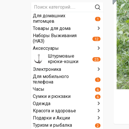
Для домашних
1
питомцев
Товары для дома
Наборы Выживания
12
(НАЗ)
Аксессуары
Штурмовые
25
крюки-кошки
Электроника
Для мобильного
1
телефона
Часы
6
Сумки и рюкзаки
6
Одежда
Красота и здоровье
Подарки и Акции
Туризм и рыбалка
2