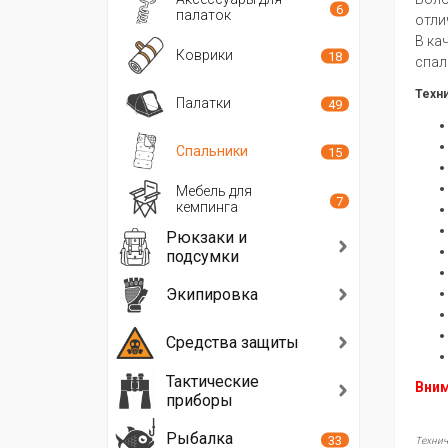
6
палаток
отли
В ка
Коврики
18
спал
Техни
Палатки
49
Спальники
15
Мебель для
7
кемпинга
Рюкзаки и
подсумки
Экипировка
Средства защиты
Тактические
Вним
приборы
Рыбалка
33
Технич