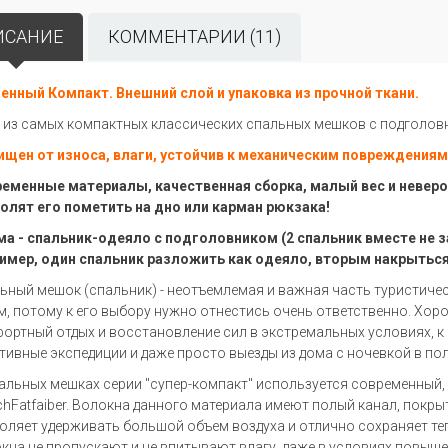
ИСАНИЕ
КОММЕНТАРИИ (11)
енный Компакт. Внешний слой и упаковка из прочной ткани.
 из самых компактных классических спальных мешков с подголов
щен от износа, влаги, устойчив к механическим повреждениям 
еменные материалы, качественная сборка, малый вес и невер
олят его пометить на дно или карман рюкзака!
а - спальник-одеяло с подголовником (2 спальник вместе не 
имер, один спальник разложить как одеяло, вторым накрыться
ьный мешок (спальник) - неотъемлемая и важная часть туристиче
м, потому к его выбору нужно отнестись очень ответственно. Хо
ортный отдых и восстановление сил в экстремальных условиях, к
тивные экспедиции и даже просто выезды из дома с ночевкой в по
альных мешках серии "супер-компакт" используется современный,
chFatfaiber. Волокна данного материала имеют полый канал, покры
оляет удерживать большой объем воздуха и отлично сохраняет те
кна не пропускают и не впитывают влагу, даже в условиях повыш