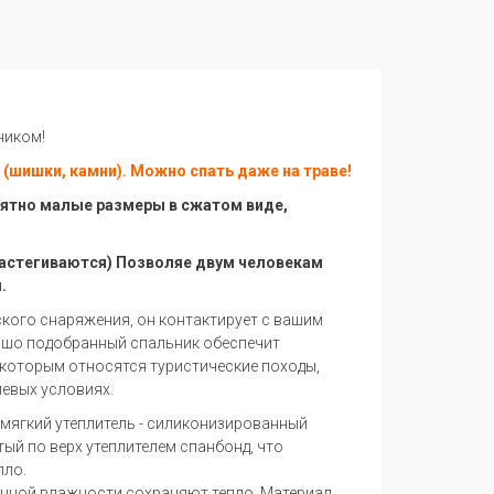
ником!
(шишки, камни). Можно спать даже на траве!
оятно малые размеры в сжатом виде,
застегиваются) Позволяе двум человекам
.
ского снаряжения, он контактирует с вашим
рошо подобранный спальник обеспечит
 которым относятся туристические походы,
левых условиях.
 мягкий утеплитель - силиконизированный
тый по верх утеплителем спанбонд, что
пло.
енной влажности сохраняют тепло. Материал