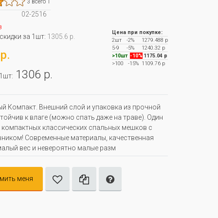
3 всего 1
02-2516
з
Цена при покупке:
 скидки за 1шт:
1305.6 р.
2шт
-2%
1279.488 р
5-9
-5%
1240.32 р
р.
>10шт
-10%
1175.04 р
>100
-15%
1109.76 р
1306 р.
 1шт:
й Компакт. Внешний слой и упаковка из прочной
стойчив к влаге (можно спать даже на траве). Один
 компактных классических спальных мешков с
ником! Современные материалы, качественная
малый вес и невероятно малые разм
мить меня