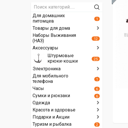
Для домашних
1
питомцев
Товары для дома
Наборы Выживания
12
(НАЗ)
Аксессуары
Штурмовые
25
крюки-кошки
Электроника
Для мобильного
1
телефона
Часы
6
Сумки и рюкзаки
6
Одежда
Красота и здоровье
Подарки и Акции
Туризм и рыбалка
2