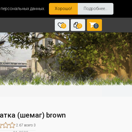
и персональных данных.
Хорошо!
Подробнее...
0
0
0
атка (шемаг) brown
2.67 всего 3