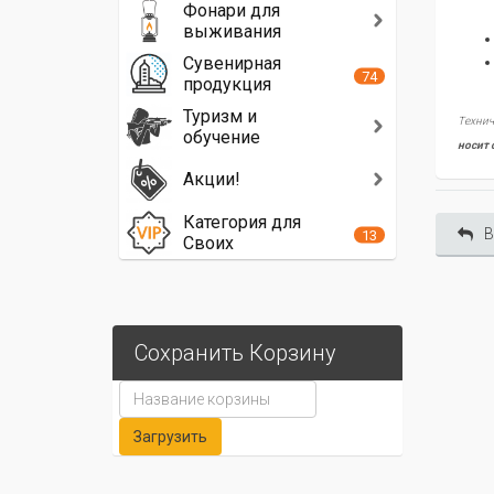
Фонари для
выживания
Сувенирная
74
продукция
Туризм и
Технич
обучение
носит 
Акции!
Категория для
В
13
Своих
Сохранить Корзину