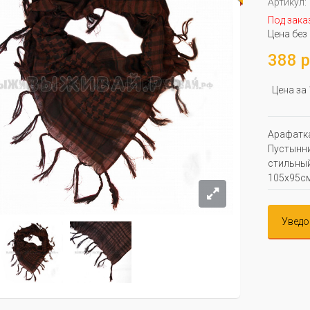
Артикул:
Под зака
Цена без
388 р
Цена за
Арафатка
Пустынни
стильный
105х95с
Уведо