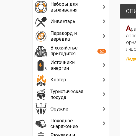
Наборы для
выживания
ОП
Инвентарь
А
ра
Паракорд и
араф
верёвка
орна
В хозяйстве
лицо
62
пригодится
Подр
Источники
энергии
Костер
Туристическая
посуда
Оружие
Походное
снаряжение
Рюкзаки и