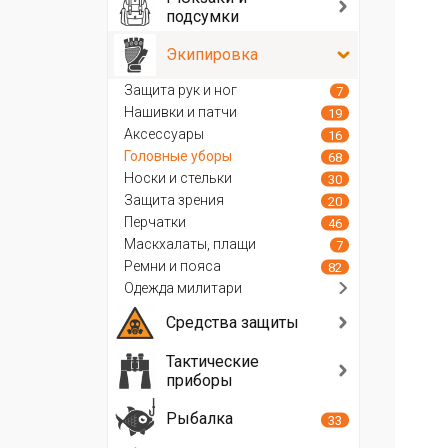
подсумки
Экипировка
Защита рук и ног
7
Нашивки и патчи
19
Аксессуары
16
Головные уборы
68
Носки и стельки
30
Защита зрения
20
Перчатки
46
Маскхалаты, плащи
7
Ремни и пояса
82
Одежда милитари
Средства защиты
Тактические
приборы
Рыбалка
33