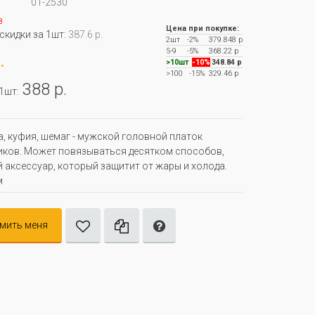
01-2530
з
Цена при покупке:
 скидки за 1шт:
387.6 р.
2шт
-2%
379.848 р
5-9
-5%
368.22 р
.
>10шт
-10%
348.84 р
>100
-15%
329.46 р
388 р.
 1шт:
, куфия, шемаг - мужской головной платок
ков. Может повязываться десятком способов,
 аксессуар, который защитит от жары и холода.
м
мить меня