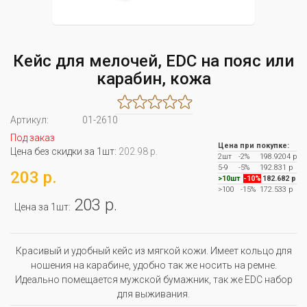
Кейс для мелочей, EDC на пояс или
карабин, кожа
Артикул:
01-2610
Под заказ
Цена при покупке:
Цена без скидки за 1шт:
202.98 р.
2шт
-2%
198.9204 р
5-9
-5%
192.831 р
203 р.
>10шт
-10%
182.682 р
>100
-15%
172.533 р
203 р.
Цена за 1шт:
Красивый и удобный кейс из мягкой кожи. Имеет кольцо для
ношения на карабине, удобно так же носить на ремне.
Идеально помещается мужской бумажник, так же EDC набор
для выживания.