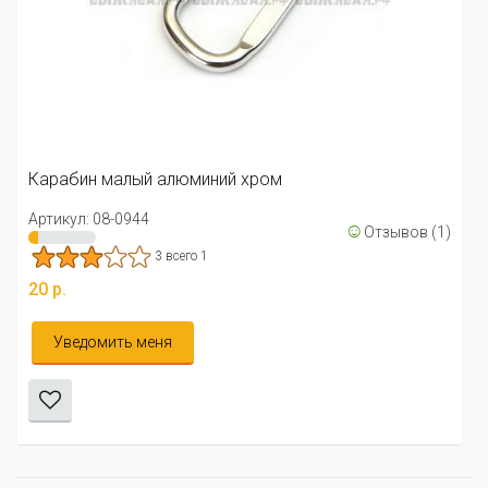
Карабин
Артикул:
ин малый алюминий хром
29 р.
: 08-0944
☺
Отзывов (1)
Увед
3 всего 1
домить меня