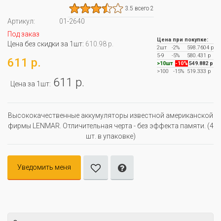
3.5 всего 2
Артикул:
01-2640
Под заказ
Цена при покупке:
Цена без скидки за 1шт:
610.98 р.
2шт
-2%
598.7604 р
5-9
-5%
580.431 р
611 р.
>10шт
-10%
549.882 р
>100
-15%
519.333 р
611 р.
Цена за 1шт:
Высококачественные аккумуляторы известной американской
фирмы LENMAR. Отличительная черта - без эффекта памяти. (4
шт. в упаковке)
Уведомить меня