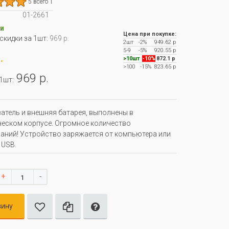
5 всего 1
01-2661
и
Цена при покупке:
 скидки за 1шт:
969 р.
2шт
-2%
949.62 р
5-9
-5%
920.55 р
.
>10шт
-10%
872.1 р
>100
-15%
823.65 р
969 р.
 1шт:
атель и внешняя батарея, выполнены в
еском корпусе. Огромное количество
аний! Устройство заряжается от компьютера или
 USB.
+
-
зину