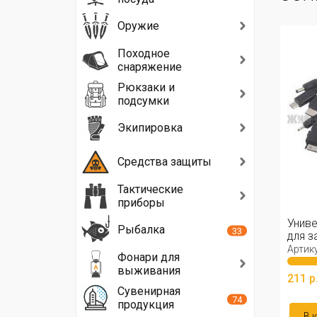
Оружие
Походное
снаряжение
Рюкзаки и
подсумки
Экипировка
Средства защиты
Тактические
приборы
Униве
Рыбалка
33
для з
Артику
Фонари для
выживания
211 р
Сувенирная
74
продукция
В 