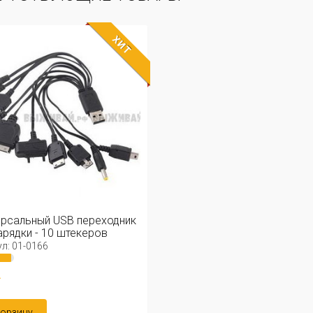
ХИТ
рсальный USB переходник
арядки - 10 штекеров
л: 01-0166
.
корзину