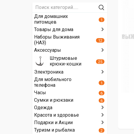
Для домашних
1
питомцев
Товары для дома
Наборы Выживания
12
(НАЗ)
Аксессуары
Штурмовые
25
крюки-кошки
Электроника
Для мобильного
1
телефона
Часы
6
Сумки и рюкзаки
6
Одежда
Красота и здоровье
Подарки и Акции
Туризм и рыбалка
2