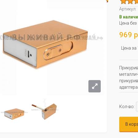
Артикул:
В наличи
Цена без
969 р
Цена за
Прикурив
металлич
прикурив
адаптера
Кол-во:
В кор