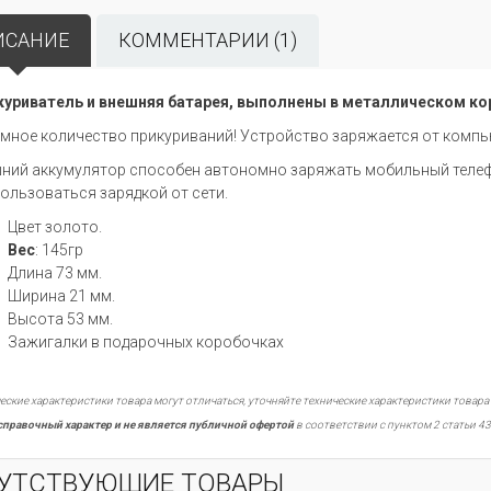
ИСАНИЕ
КОММЕНТАРИИ (1)
уриватель и внешняя батарея, выполнены в металлическом ко
мное количество прикуриваний! Устройство заряжается от компью
ний аккумулятор способен автономно заряжать мобильный телефо
ользоваться зарядкой от сети.
Цвет золото.
Вес
: 145гр
Длина 73 мм.
Ширина 21 мм.
Высота 53 мм.
Зажигалки в подарочных коробочках
еские характеристики товара могут отличаться, уточняйте технические характеристики товара
справочный характер и не является публичной офертой
в соответствии с пунктом 2 статьи 43
УТСТВУЮЩИЕ ТОВАРЫ