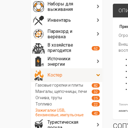
Наборы для
выживания
ОП
Инвентарь
Прик
Паракорд и
Огро
верёвка
Внеш
В хозяйстве
62
пригодится
восп
Источники
энергии
Костер
Газовые горелки и плиты
82
Мангалы, щепочницы, печи
32
Огнива, труты
25
Топливо
22
Технич
Зажигалки USB,
носит 
42
бензиновые, импульсные
Туристическая
СОП
посуда