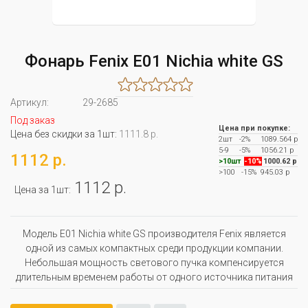
Фонарь Fenix E01 Nichia white GS
Артикул:
29-2685
Под заказ
Цена при покупке:
Цена без скидки за 1шт:
1111.8 р.
2шт
-2%
1089.564 р
5-9
-5%
1056.21 р
1112 р.
>10шт
-10%
1000.62 р
>100
-15%
945.03 р
1112 р.
Цена за 1шт:
Модель E01 Nichia white GS производителя Fenix является
одной из самых компактных среди продукции компании.
Небольшая мощность светового пучка компенсируется
длительным временем работы от одного источника питания