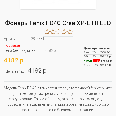
Фонарь Fenix FD40 Cree XP-L HI LED
Артикул:
29-2731
Под заказ
Цена при покупке:
Цена без скидки за 1шт:
4182 р.
2шт
-2%
4098.36 р
5-9
-5%
3972.9 р
4182 р.
>10шт
-10%
3763.8 р
>100
-15%
3554.7 р
4182 р.
Цена за 1шт:
Модель Fenix FD 40 отличается от других фонарей fenixтем, что
для нее предусмотрена функция ручного изменения
фокусировки. Таким образом, этот фонарь подойдет для
освещения на дальней дистанции и организации широкого
заливного света на близком расстоянии.