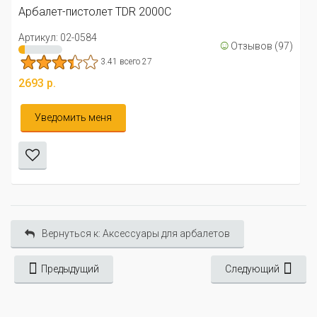
столет TDR 2000С
4376 р.
584
☺
Отзывов (97)
Уведомить 
3.41 всего 27
ь меня
Вернуться к: Аксессуары для арбалетов
Предыдущий
Следующий