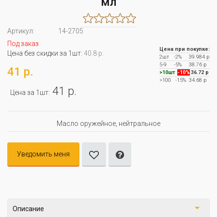
мл
Артикул:
14-2705
Под заказ
Цена при покупке:
Цена без скидки за 1шт:
40.8 р.
2шт
-2%
39.984 р
5-9
-5%
38.76 р
41 р.
>10шт
-10%
36.72 р
>100
-15%
34.68 р
41 р.
Цена за 1шт:
Масло оружейное, нейтральное
Уведомить меня
Описание