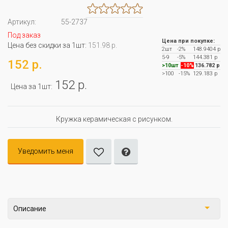
Артикул:
55-2737
Под заказ
Цена при покупке:
Цена без скидки за 1шт:
151.98 р.
2шт
-2%
148.9404 р
5-9
-5%
144.381 р
152 р.
>10шт
-10%
136.782 р
>100
-15%
129.183 р
152 р.
Цена за 1шт:
Кружка керамическая с рисунком.
Уведомить меня
Описание