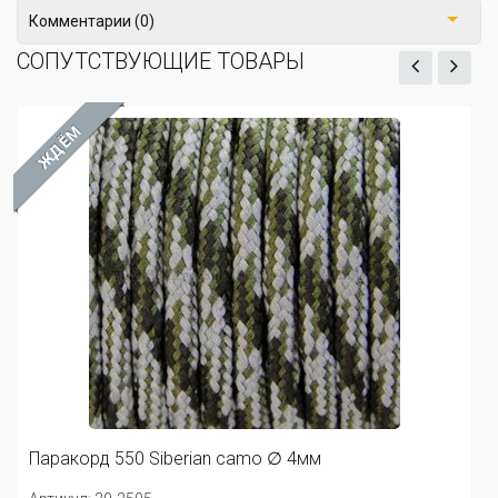
Комментарии (0)
СОПУТСТВУЮЩИЕ ТОВАРЫ
ЖДЁМ
П
Ар
Паракорд 550 Siberian camo ∅ 4мм
24