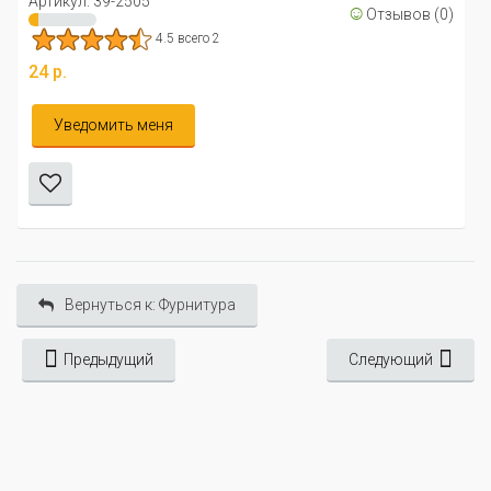
Артикул: 39-2505
☺
Отзывов (0)
4.5 всего 2
24 р.
Уведомить меня
Вернуться к: Фурнитура
Предыдущий
Следующий