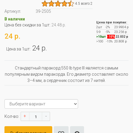
4.5 всего 2
Артикул:
39-2505
В наличии
Цена при покупке:
Цена без скидки за 1шт:
24.48 р.
2шт
-2%
23.9904 р
5-9
-5%
23.256 р
24 р.
>10шт
-10%
22.032 р
>100
-15%
20.808 р
24 р.
Цена за 1шт:
Стандартный паракорд 550 lb type III является самым
популярным видом паракорда. Его диаметр составляет около
3–4 мм, а сердечник состоит из 7 нитей.
+
-
Кол-во: