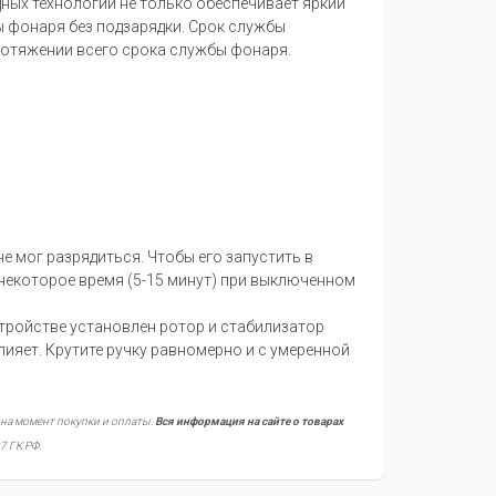
ных технологий не только обеспечивает яркий
 фонаря без подзарядки. Срок службы
протяжении всего срока службы фонаря.
е мог разрядиться. Чтобы его запустить в
 некоторое время (5-15 минут) при выключенном
стройстве установлен ротор и стабилизатор
влияет. Крутите ручку равномерно и с умеренной
 на момент покупки и оплаты.
Вся информация на сайте о товарах
7 ГК РФ.