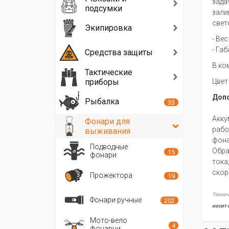
зада
подсумки
зали
свет
Экипировка
- Вес
- Габ
Средства защиты
В ко
Тактические
приборы
Цвет
Допо
Рыбалка
33
Акку
Фонари для
рабо
выживания
фона
Подводные
Обра
15
фонари
тока
скор
Прожектора
19
Технич
Фонари ручные
202
носит 
Мото-вело
4
фонарни