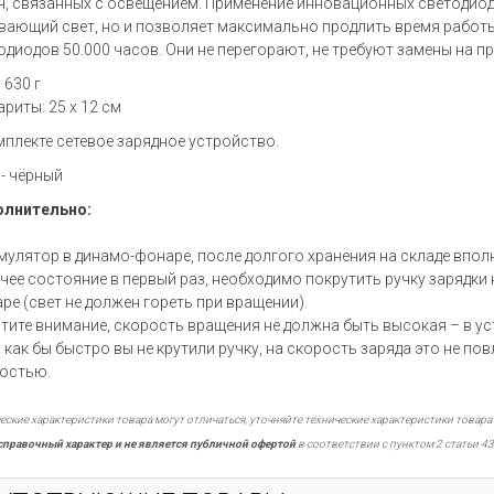
ч, связанных с освещением. Применение инновационных светодиод
вающий свет, но и позволяет максимально продлить время работы
одиодов 50.000 часов. Они не перегорают, не требуют замены на 
: 630 г
ариты: 25 х 12 см
мплекте сетевое зарядное устройство.
 - чёрный
лнительно:
мулятор в динамо-фонаре, после долгого хранения на складе вполн
чее состояние в первый раз, необходимо покрутить ручку зарядки
ре (свет не должен гореть при вращении).
тите внимание, скорость вращения не должна быть высокая – в у
, как бы быстро вы не крутили ручку, на скорость заряда это не по
остью.
еские характеристики товара могут отличаться, уточняйте технические характеристики товара
справочный характер и не является публичной офертой
в соответствии с пунктом 2 статьи 43