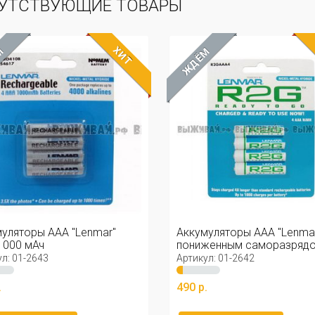
УТСТВУЮЩИЕ ТОВАРЫ
ХИТ
М
ЖДЁМ
уляторы ААА "Lenmar"
Аккумуляторы ААА "Lenmar
1000 мАч
пониженным саморазряд
4шт. ...
л: 01-2643
Артикул: 01-2642
.
490 р.