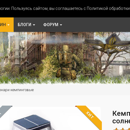
огии. Пользуясь сайтом, вы соглашаетесь с Политикой обработк
ЗИН
БЛОГИ
ФОРУМ
онари кемпинговые
Кемп
ХИТ
М
солн