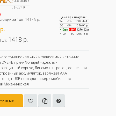
3.6 всего 5
01-2749
з
Цена при покупке:
 скидки за 1шт:
1417.8 р.
2шт
-2%
1389.444 р
5-9
-5%
1346.91 р
р.
>10шт
-10%
1276.02 р
>100
-15%
1205.13 р
1418 р.
 1шт:
ногофункциональный независимый источник
и ОЧЕНЬ яркий Фонарь! Надежный
озащитный корпус, Динамо генератор, солнечная
строенный аккумулятор, заряжает ААА
торы, + USB порт для зарядки мобильных
в! Механическая
мить меня