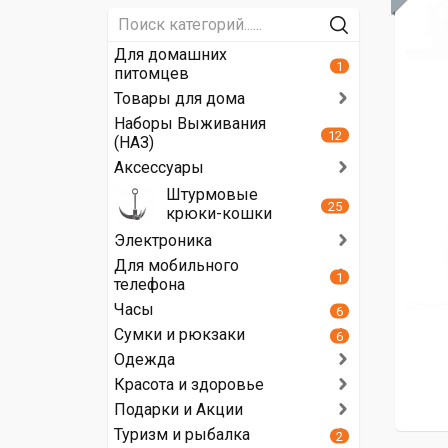
Для домашних
1
питомцев
Товары для дома
Наборы Выживания
12
(НАЗ)
Аксессуары
Штурмовые
25
крюки-кошки
Электроника
Для мобильного
1
телефона
Часы
6
Сумки и рюкзаки
6
Одежда
Красота и здоровье
Подарки и Акции
Туризм и рыбалка
2