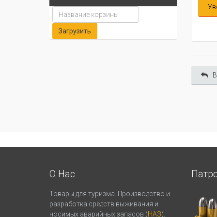
Ув
В
О Нас
Патр
Товары для туризма. Производство и
разработка средств выживания и
носимых аварийных запасов (
НАЗ
).