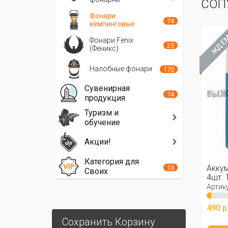
СОП
Фонари
74
кемпинговые
ЖДЁ
Фонари Fenix
25
(Феникс)
Налобные фонари
170
Сувенирная
74
продукция
Туризм и
обучение
Акции!
Категория для
Аккум
13
Своих
4шт. 
Артику
490 р
Сохранить Корзину