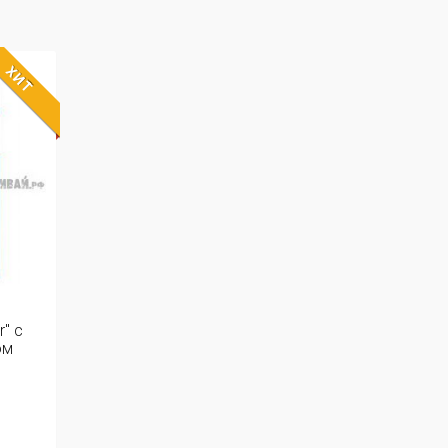
ХИТ
" с
ом