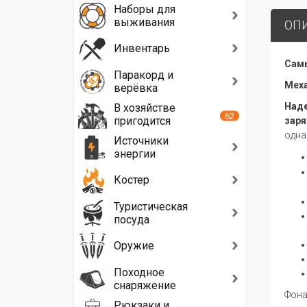
Наборы для
выживания
ОП
Инвентарь
Самы
Паракорд и
Меха
верёвка
Наде
В хозяйстве
62
пригодится
заря
одна
Источники
энергии
Костер
Туристическая
посуда
Оружие
Походное
снаряжение
Фона
Рюкзаки и