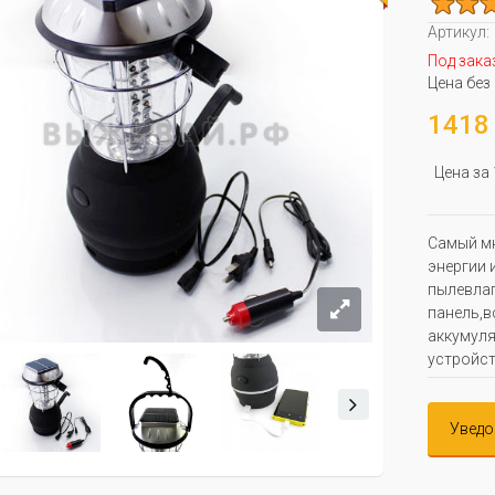
Артикул:
Под зака
Цена без
1418 
Цена за
Самый м
энергии 
пылевлаг
панель,в
аккумуля
устройст
Уведо