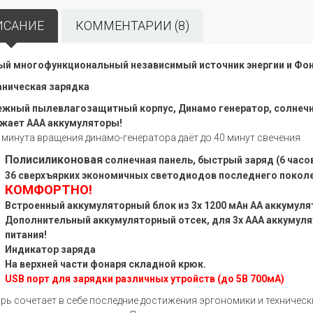
ИСАНИЕ
КОММЕНТАРИИ (8)
й многофункциональный независимый источник энергии и Фон
ническая зарядка
жный пылевлагозащитный корпус, Динамо генератор, солнечн
жает ААА аккумуляторы!
 минута вращения динамо-генератора даёт до 40 минут свечения
Полисиликоновая
солнечная панель, быстрый заряд (6 часов
36 сверхъярких экономичных светодиодов последнего покол
КОМФОРТНО!
Встроенный аккумуляторный блок из 3х 1200 мАн АА аккумуля
Дополнительный аккумуляторный отсек, для 3х ААА аккумуля
питания!
Индикатор заряда
На верхней части фонаря складной крюк.
USB порт для зарядки различных утройств (до 5В 700мА)
рь сочетает в себе последние достижения эргономики и техническ