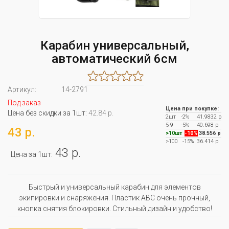
Карабин универсальный,
автоматический 6см
Артикул:
14-2791
Под заказ
Цена при покупке:
Цена без скидки за 1шт:
42.84 р.
2шт
-2%
41.9832 р
5-9
-5%
40.698 р
43 р.
>10шт
-10%
38.556 р
>100
-15%
36.414 р
43 р.
Цена за 1шт:
Быстрый и универсальный карабин для элементов
экипировки и снаряжения. Пластик ABC очень прочный,
кнопка снятия блокировки. Стильный дизайн и удобство!