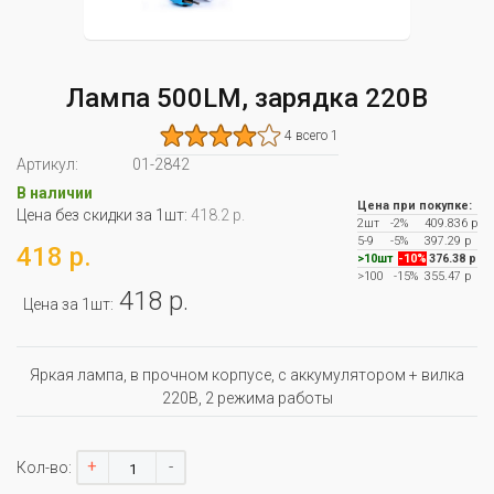
Лампа 500LM, зарядка 220В
4 всего 1
Артикул:
01-2842
В наличии
Цена при покупке:
Цена без скидки за 1шт:
418.2 р.
2шт
-2%
409.836 р
5-9
-5%
397.29 р
418 р.
>10шт
-10%
376.38 р
>100
-15%
355.47 р
418 р.
Цена за 1шт:
Яркая лампа, в прочном корпусе, с аккумулятором + вилка
220В, 2 режима работы
+
-
Кол-во: