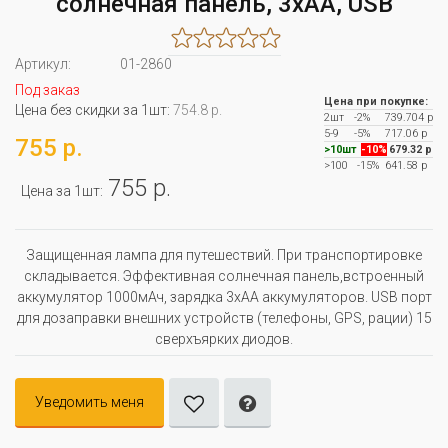
cолнечная панель, 3хАА, USB
Артикул:
01-2860
Под заказ
Цена при покупке:
Цена без скидки за 1шт:
754.8 р.
2шт
-2%
739.704 р
5-9
-5%
717.06 р
755 р.
>10шт
-10%
679.32 р
>100
-15%
641.58 р
755 р.
Цена за 1шт:
Защищенная лампа для путешествий. При транспортировке
складывается. Эффективная солнечная панель,встроенный
аккумулятор 1000мАч, зарядка 3хАА аккумуляторов. USB порт
для дозаправки внешних устройств (телефоны, GPS, рации) 15
сверхъярких диодов.
Уведомить меня