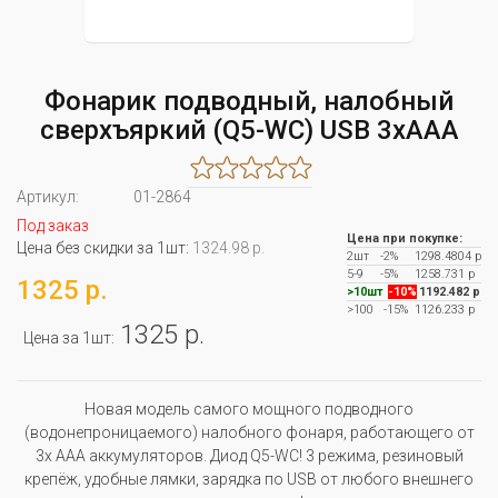
Фонарик подводный, налобный
сверхъяркий (Q5-WC) USB 3xAAA
Артикул:
01-2864
Под заказ
Цена при покупке:
Цена без скидки за 1шт:
1324.98 р.
2шт
-2%
1298.4804 р
5-9
-5%
1258.731 р
1325 р.
>10шт
-10%
1192.482 р
>100
-15%
1126.233 р
1325 р.
Цена за 1шт:
Новая модель самого мощного подводного
(водонепроницаемого) налобного фонаря, работающего от
3х ААА аккумуляторов. Диод Q5-WC! 3 режима, резиновый
крепёж, удобные лямки, зарядка по USB от любого внешнего