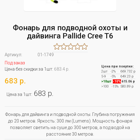
Фонарь для подводной охоты и
дайвинга Pallide Cree T6
Артикул:
01-1749
Под заказ
Цена при покупке:
Цена без скидки за 1шт:
683.4 р.
2шт
-2%
669.732 р
5-9
-5%
649.23 р
683 р.
>10шт
-10%
615.06 р
>100
-15%
580.89 р
683 р.
Цена за 1шт:
Фонарь для дайвинга и подводной охоты. Глубина погружения
до 20 метров. Яркость: 300 лм (Lumens). Мощность фонаря
позволяет светить на суше до 300 метров, а под водой на
расстояние 30 метров.