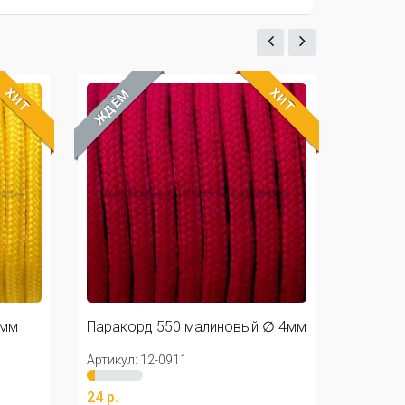
ХИТ
ХИТ
ЖДЁМ
й ∅ 4мм
Паракорд 550 оранжевый ∅
4мм
Артикул: 39-1622
24 р.