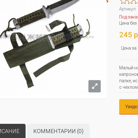
Артикул:
Под зака
Цена без
245 р
Цена за
Малый но
капронов
палке, и
с чехлом
Уведо
ИСАНИЕ
КОММЕНТАРИИ (0)