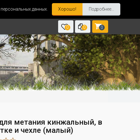
и персональных данных.
Хорошо!
Подробнее...
0
0
0
для метания кинжальный, в
тке и чехле (малый)