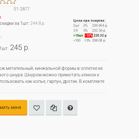
01-2877
з
Цена при покупке:
 скидки за 1шт:
244.8 р.
2шт
-2%
239.904 р
5-9
-5%
232.56 р
.
>10шт
-10%
220.32 р
>100
-15%
208.08 р
245 р.
 1шт:
ж метательный, кинжальной формы в оплетке из
ого шнура. Шнуром можно примотать клинок к
спользовать как копье, гарпун, дротик. В комплекте
.
мить меня