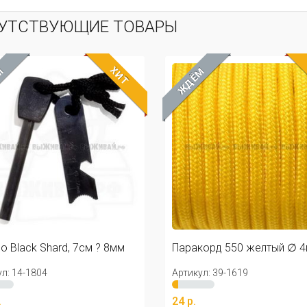
УТСТВУЮЩИЕ ТОВАРЫ
ХИТ
ЁМ
ЖДЁМ
акорд 550 желтый ∅ 4мм
Паракорд 550 малиновы
кул: 39-1619
Артикул: 12-0911
.
24 р.