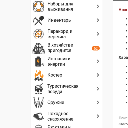
Наборы для
выживания
Нож 
Инвентарь
Паракорд и
верёвка
В хозяйстве
62
пригодится
Хара
Источники
энергии
Костер
Туристическая
посуда
Оружие
Походное
Технич
снаряжение
носит 
Рюкзаки и