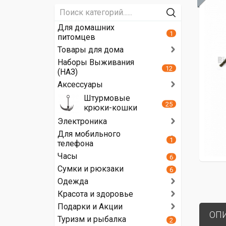
Для домашних
1
питомцев
Товары для дома
Наборы Выживания
12
(НАЗ)
Аксессуары
Штурмовые
25
крюки-кошки
Электроника
Для мобильного
1
телефона
Часы
6
Сумки и рюкзаки
6
Одежда
Красота и здоровье
Подарки и Акции
ОП
Туризм и рыбалка
2