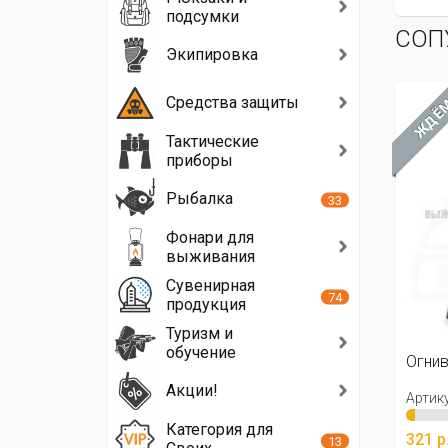
подсумки
СОП
Экипировка
Средства защиты
ХИТ
ЖДЁМ
ЖД
Тактические
приборы
Рыбалка
33
Фонари для
выживания
Сувенирная
74
продукция
Туризм и
обучение
Огниво Black Shard, 7см ? 8мм
Пар
Акции!
Артикул: 14-1804
Арти
Категория для
321 р.
24 р
13