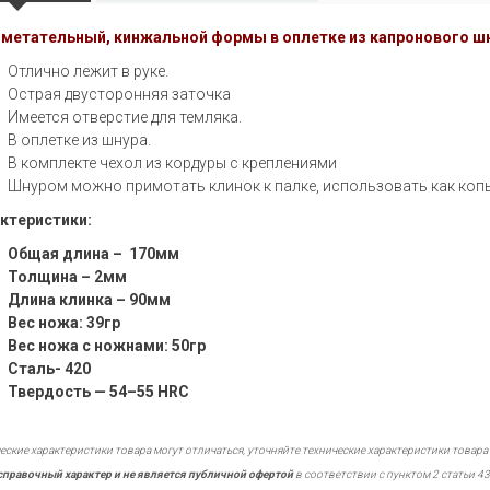
метательный, кинжальной формы в оплетке из капронового ш
Отлично лежит
в руке.
Острая двусторонняя заточка
Имеется отверстие для темляка.
В оплетке
из шнура.
В комплекте чехол
из кордуры с креплениями
Шнуром можно примотать клинок к палке, использовать как копье
ктеристики:
Общая длина –
170мм
Толщина – 2мм
Длина клинка –
90мм
Вес ножа: 39гр
Вес ножа с ножнами: 50гр
Сталь- 420
Твердость —
54–55 HRC
еские характеристики товара могут отличаться, уточняйте технические характеристики товара
справочный характер и не является публичной офертой
в соответствии с пунктом 2 статьи 43