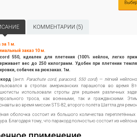
Выбер
ИСАНИЕ
КОММЕНТАРИИ (5)
 за 1 м.
мальный заказ 10 м.
cord 550, идеален для плетения (100% нейлон, легко приж
рживает вес до 250 килограмм. Удобен при плетении темляк
ировки, собачек на рюкзаках. 1м.
акорд
(англ.
Parachute cord, paracord, 550 cord
) — лёгкий нейлон
льзовался в стропах американских парашютов во время Вт
шютисты использовали стропы для решения различных задач
ерсального троса, как военными, так и гражданскими. Эт
онавты во время миссии STS-82, второго полёта Шаттла для ремон
ёная оболочка состоит из большого количества переплетённых в
ура. Благодаря тому, что паракорд полностью состоит из нейлона
енное применение