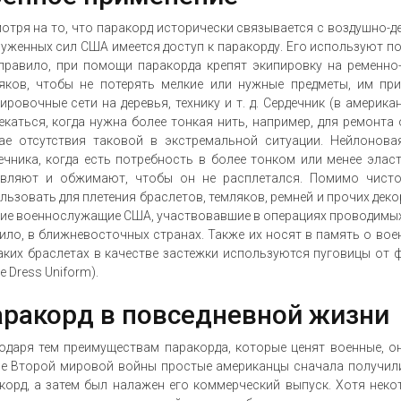
отря на то, что паракорд исторически связывается с воздушно-д
уженных сил США имеется доступ к паракорду. Его используют поч
правило, при помощи паракорда крепят экипировку на ременно-
яков, чтобы не потерять мелкие или нужные предметы, им при
ировочные сети на деревья, технику и т. д. Сердечник (в амери
екаться, когда нужна более тонкая нить, например, для ремонта
ае отсутствия таковой в экстремальной ситуации. Нейлонова
ечника, когда есть потребность в более тонком или менее элас
вляют и обжимают, чтобы он не расплетался. Помимо чисто
льзовать для плетения браслетов, темляков, ремней и прочих дек
ие военнослужащие США, участвовавшие в операциях проводимых
ило, в ближневосточных странах. Также их носят в память о вое
аких браслетах в качестве застежки используются пуговицы от 
le Dress Uniform).
ракорд в повседневной жизни
одаря тем преимуществам паракорда, которые ценят военные, о
е Второй мировой войны простые американцы сначала получил
корд, а затем был налажен его коммерческий выпуск. Хотя неко