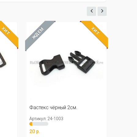
ХИТ
ХИТ
ЖДЁМ
Бусина железная на паракорд
Бочонок
Артикул: 24-2449
28 р.