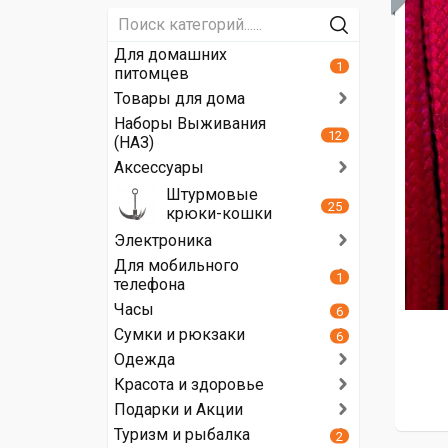
Для домашних
1
питомцев
Товары для дома
Наборы Выживания
12
(НАЗ)
Аксессуары
Штурмовые
25
крюки-кошки
Электроника
Для мобильного
1
телефона
Часы
6
Сумки и рюкзаки
6
Одежда
Красота и здоровье
Подарки и Акции
Туризм и рыбалка
2