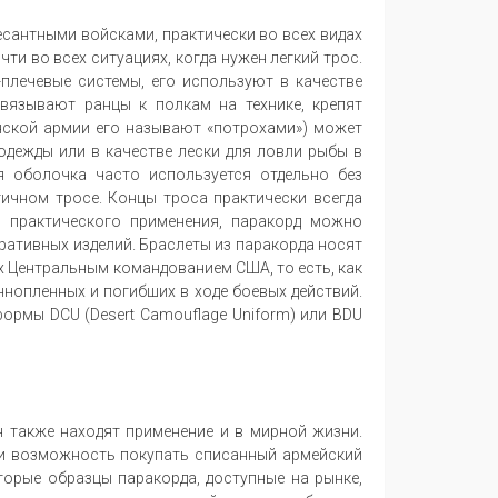
есантными войсками, практически во всех видах
ти во всех ситуациях, когда нужен легкий трос.
плечевые системы, его используют в качестве
вязывают ранцы к полкам на технике, крепят
канской армии его называют «потрохами») может
 одежды или в качестве лески для ловли рыбы в
я оболочка часто используется отдельно без
тичном тросе. Концы троса практически всегда
 практического применения, паракорд можно
оративных изделий. Браслеты из паракорда носят
 Центральным командованием США, то есть, как
ннопленных и погибших в ходе боевых действий.
формы DCU (Desert Camouflage Uniform) или BDU
н также находят применение и в мирной жизни.
и возможность покупать списанный армейский
торые образцы паракорда, доступные на рынке,