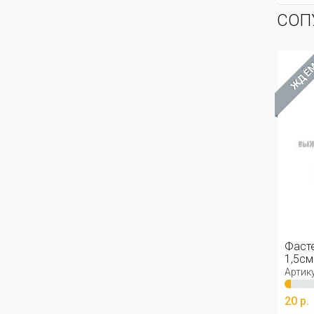
СОП
ХИТ
ЖДЁМ
ЖДЁ
Фастекс чёрный изогнутый
Фасте
1,5см
Артикул: 24-2322
Артику
20 р.
10 р.