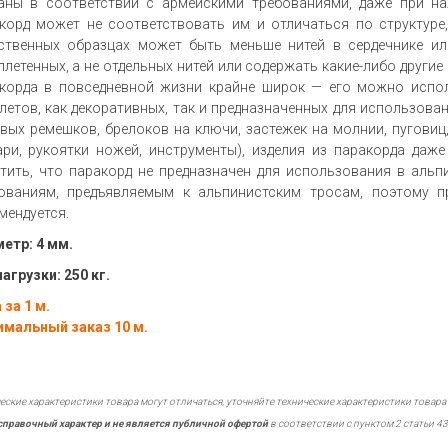
аны в соответствии с армейскими требованиями, даже при нал
корд может не соответствовать им и отличаться по структуре,
ственных образцах может быть меньше нитей в сердечнике ил
плетенных, а не отдельных нитей или содержать какие-либо други
корда в повседневной жизни крайне широк — его можно испол
летов, как декоративных, так и предназначенных для использова
вых ремешков, брелоков на ключи, застежек на молнии, пуговиц
ри, рукоятки ножей, инструменты), изделия из паракорда даж
тить, что паракорд не предназначен для использования в альп
ованиям, предъявляемым к альпинистским тросам, поэтому п
мендуется.
етр: 4 мм.
нагрузки: 250 кг.
 за 1 м.
мальный заказ 10 м.
еские характеристики товара могут отличаться, уточняйте технические характеристики товара
справочный характер и не является публичной офертой
в соответствии с пунктом 2 статьи 43