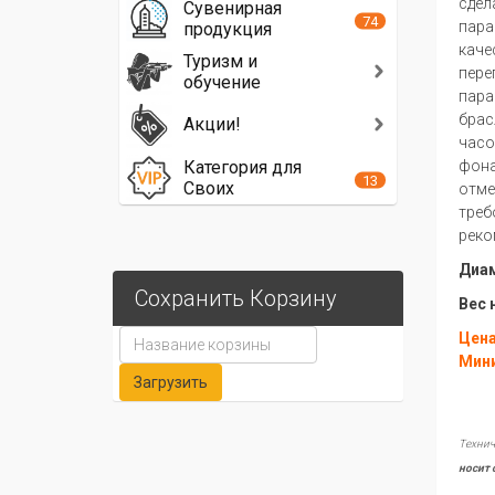
сдел
Сувенирная
74
пара
продукция
каче
Туризм и
пере
обучение
пара
брас
Акции!
часо
Категория для
фона
13
Своих
отме
треб
реко
Диам
Сохранить Корзину
Вес 
Цена
Мини
Технич
носит 