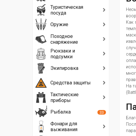
Туристическая
Несм
посуда
воор
Как 
Оружие
темл
маск
Походное
извл
снаряжение
случ
Рюкзаки и
серд
подсумки
опла
испо
Экипировка
мног
прав
Средства защиты
На т
(Batt
Тактические
приборы
Па
Рыбалка
33
Благ
Фонари для
Посл
выживания
пара