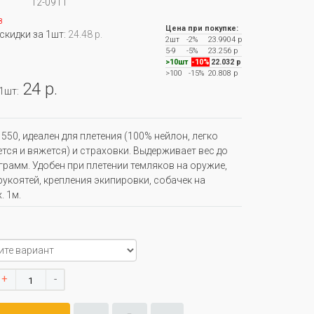
12-0911
з
Цена при покупке:
 скидки за 1шт:
24.48 р.
2шт
-2%
23.9904 р
5-9
-5%
23.256 р
>10шт
-10%
22.032 р
>100
-15%
20.808 р
24 р.
 1шт:
 550, идеален для плетения (100% нейлон, легко
тся и вяжется) и страховки. Выдерживает вес до
грамм. Удобен при плетении темляков на оружие,
рукоятей, крепления экипировки, собачек на
. 1м.
+
-