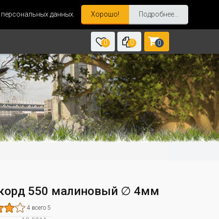
и персональных данных.
Хорошо!
Подробнее...
0
0
0
корд 550 малиновый ∅ 4мм
4 всего 5