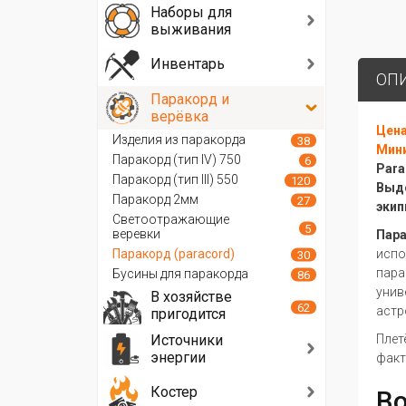
Наборы для
выживания
Инвентарь
ОП
Паракорд и
верёвка
Цена
Изделия из паракорда
38
Мини
Паракорд (тип IV) 750
6
Para
Паракорд (тип III) 550
120
Выде
Паракорд 2мм
27
экип
Светоотражающие
5
веревки
Пар
Паракорд (paracord)
испо
30
пара
Бусины для паракорда
86
унив
В хозяйстве
62
астр
пригодится
Источники
Плет
энергии
факт
Костер
Во