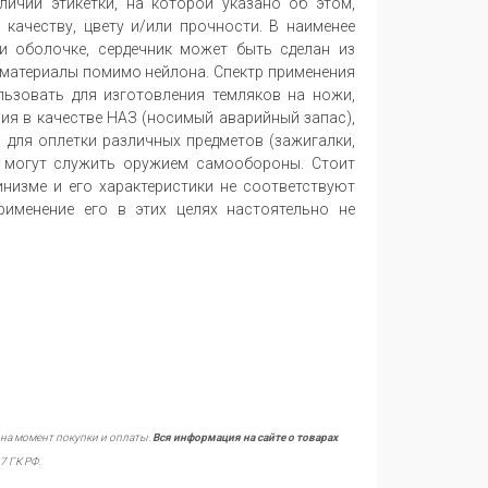
ичии этикетки, на которой указано об этом,
 качеству, цвету и/или прочности. В наименее
и оболочке, сердечник может быть сделан из
е материалы помимо нейлона. Спектр применения
ьзовать для изготовления темляков на ножи,
ния в качестве НАЗ (носимый аварийный запас),
, для оплетки различных предметов (зажигалки,
е могут служить оружием самообороны. Стоит
инизме и его характеристики не соответствуют
рименение его в этих целях настоятельно не
 на момент покупки и оплаты.
Вся информация на сайте о товарах
7 ГК РФ.