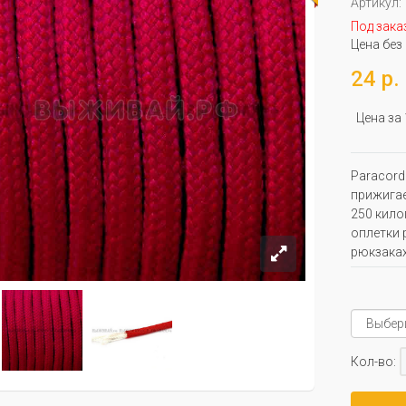
Артикул:
Под зака
Цена без
24 р.
Цена за
Paracord
прижигае
250 кило
оплетки 
рюкзаках
Кол-во: