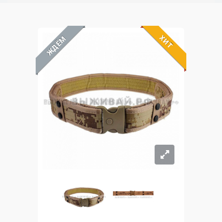
ХИТ
ЖДЁМ