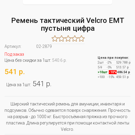
Ремень тактический Velcro EMT
пустыня цифра
Артикул:
02-2879
Под заказ
Цена при покупке:
Цена без скидки за 1шт:
540.6 р.
2шт
-2%
529.788 р
5-9
-5%
513.57 р
541 р.
>10шт
-10%
486.54 р
>100
-15%
459.51 р
541 р.
Цена за 1шт:
Широкий тактический ремень для амуниции, инвентаря и
подсумков. Обычно одевается поверх снаряжения. Прочность
на разрыв - до 1000 кг. Быстросъёмная пряжка из прочного
пластика. Длина регулируется при помощи контактной ленты
Velcro.