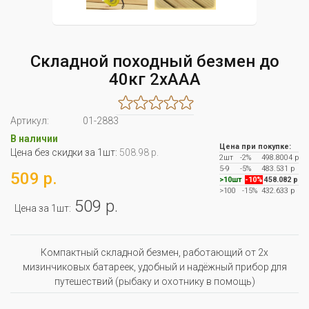
Складной походный безмен до
40кг 2хААА
Артикул:
01-2883
В наличии
Цена при покупке:
Цена без скидки за 1шт:
508.98 р.
2шт
-2%
498.8004 р
5-9
-5%
483.531 р
509 р.
>10шт
-10%
458.082 р
>100
-15%
432.633 р
509 р.
Цена за 1шт:
Компактный складной безмен, работающий от 2х
мизинчиковых батареек, удобный и надёжный прибор для
путешествий (рыбаку и охотнику в помощь)