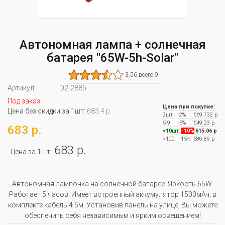
Автономная лампа + солнечная
батарея "65W-5h-Solar"
3.56 всего 9
Артикул:
02-2885
Под заказ
Цена при покупке:
Цена без скидки за 1шт:
683.4 р.
2шт
-2%
669.732 р
5-9
-5%
649.23 р
683 р.
>10шт
-10%
615.06 р
>100
-15%
580.89 р
683 р.
Цена за 1шт:
Автономная лампочка на солнечной батарее. Яркость 65W.
Работает 5 часов. Имеет встроенный аккумулятор 1500мАч, в
комплекте кабель 4.5м. Установив панель на улице, Вы можете
обеспечить себя независимым и ярким освещением!