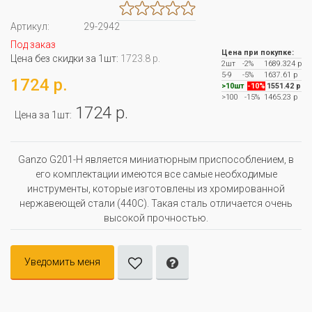
Артикул:
29-2942
Под заказ
Цена при покупке:
Цена без скидки за 1шт:
1723.8 р.
2шт
-2%
1689.324 р
5-9
-5%
1637.61 р
1724 р.
>10шт
-10%
1551.42 р
>100
-15%
1465.23 р
1724 р.
Цена за 1шт:
Ganzo G201-H является миниатюрным приспособлением, в
его комплектации имеются все самые необходимые
инструменты, которые изготовлены из хромированной
нержавеющей стали (440С). Такая сталь отличается очень
высокой прочностью.
Уведомить меня