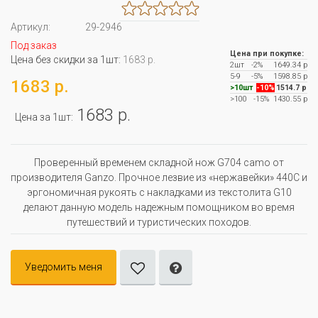
Артикул:
29-2946
Под заказ
Цена при покупке:
Цена без скидки за 1шт:
1683 р.
2шт
-2%
1649.34 р
5-9
-5%
1598.85 р
1683 р.
>10шт
-10%
1514.7 р
>100
-15%
1430.55 р
1683 р.
Цена за 1шт:
Проверенный временем складной нож G704 camo от
производителя Ganzo. Прочное лезвие из «нержавейки» 440С и
эргономичная рукоять с накладками из текстолита G10
делают данную модель надежным помощником во время
путешествий и туристических походов.
Уведомить меня