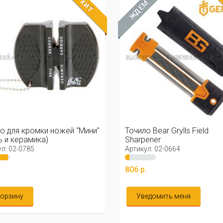
ХИТ
ЖДЁМ
о для кромки ножей "Мини"
Точило Bear Grylls Field
ь и керамика)
Sharpener
л: 02-0785
Артикул: 02-0664
.
806 р.
корзину
Уведомить меня