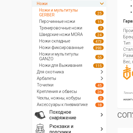
Ножи
Ножи и мультитулы
25
GERBER
Гара
Перочинные ножи
15
Тренировочные ножи
7
Прои
Шведские ножи MORA
24
Брен
Ножи складные
473
Тип
Ножи фиксированные
393
Стал
Ножи и мультитулы
Разм
55
GANZO
Вес, 
Ножи для Выживания
115
Для охотника
Арбалеты
Точилки
45
Крепления и обвесы
26
Технич
Чехлы, ножны, кобуры
2
носит 
Аксессуары к пневматике
18
Походное
СОП
снаряжение
Рюкзаки и
подсумки