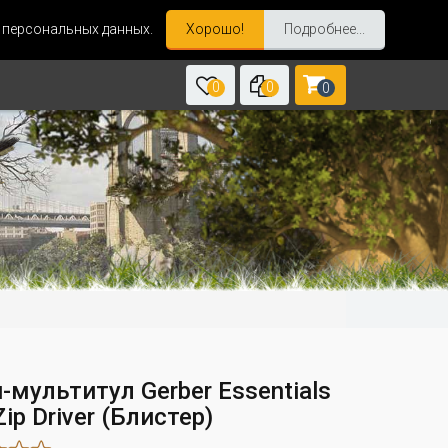
и персональных данных.
Хорошо!
Подробнее...
0
0
0
мультитул Gerber Essentials
ip Driver (Блистер)