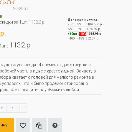
29-2951
и
Цена при покупке:
 скидки за 1шт:
1132.2 р.
2шт
-2%
1109.556 р
5-9
-5%
1075.59 р
р.
>10шт
-10%
1018.98 р
>100
-15%
962.37 р
1132 р.
 1шт:
 мультитула входят 4 элемента: две отвертки с
рабочей частью и две с крестовидной. Зачастую
абора хватает с головой для мелкого ремонта в
 условиях, что и было продемонстрировано
риллсом в реалити-шоу «Выжить любой
+
-
зину