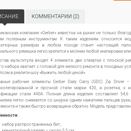
ИСАНИЕ
КОММЕНТАРИИ (2)
иканская компания «Gerber» известна на рынке не только благо
им полезным инструментам. К таким изделиям относится мод
атюрных размерах в любом походе станет настоящей пало
иального ремешка легко крепится к молнии любой экипировки или 
став мультитула входят 4 элемента: две отвертки с плоской р
го набора хватает с головой для мелкого ремонта в походных у
лсом в реалити-шоу «Выжить любой ценой».
вные рабочие элементы Gerber Daily Carry (GDC) Zip Driver 
колегированной и прочной стали марки 420, а розетка, к к
фикации стали 440А. Полная длина изделия составляет 54,6
низма легко снимается со шнурка одним нажатием пальцев руки
ремонта и также быстро возвращена обратно. Модель представлена
енности:
набор распространенных бит;
миниатюрный размер – около 5,5 см