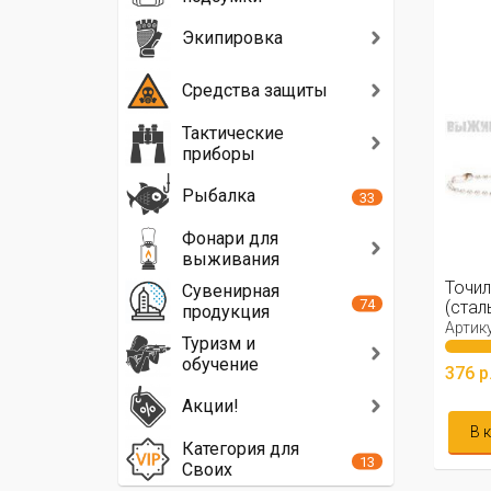
Экипировка
Средства защиты
Тактические
приборы
Рыбалка
33
Фонари для
выживания
Точил
Сувенирная
74
(стал
продукция
Артику
Туризм и
обучение
376 р
Акции!
В 
Категория для
13
Своих