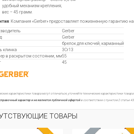
удобный механизм крепления;
вес – 45 грамм.
нтия
: Компания «Gerber» предоставляет пожизненную гарантию н
зводитель
Gerber
д
Gerber
брелок для ключей, карманный
ь клинка
3Cr13
ер в раскрытом состоянии, мм
55
г
45
еские характеристики товара могут отличаться, уточняйте технические характеристики товара
справочный характер и не является публичной офертой
в соответствии с пунктом 2 статьи 43
УТСТВУЮЩИЕ ТОВАРЫ