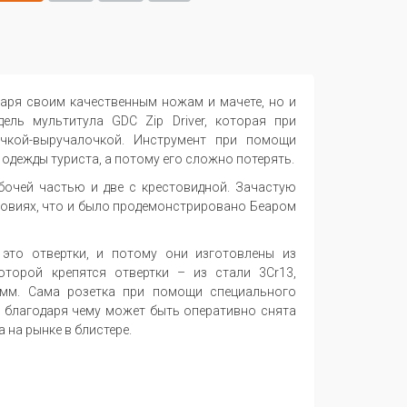
даря своим качественным ножам и мачете, но и
ель мультитула GDC Zip Driver, которая при
чкой-выручалочкой. Инструмент при помощи
одежды туриста, а потому его сложно потерять.
абочей частью и две с крестовидной. Зачастую
словиях, что и было продемонстрировано Беаром
– это отвертки, и потому они изготовлены из
оторой крепятся отвертки – из стали 3Cr13,
 мм. Сама розетка при помощи специального
, благодаря чему может быть оперативно снята
 на рынке в блистере.