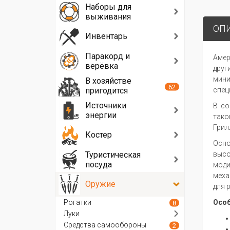
Наборы для
выживания
ОП
Инвентарь
Паракорд и
Амер
верёвка
друг
мини
В хозяйстве
62
пригодится
спец
Источники
В со
энергии
тако
Грил
Костер
Осно
Туристическая
высо
посуда
моди
меха
Оружие
для 
Рогатки
Особ
8
Луки
Средства самообороны
2