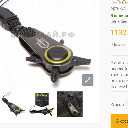
Артикул:
В наличи
Цена без
1132 
Цена за
В состав
плоской 
такого н
походных
Беаром Г
Кол-во:
В кор