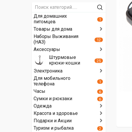
Для домашних
1
питомцев
Товары для дома
Наборы Выживания
12
(НАЗ)
Аксессуары
Штурмовые
25
крюки-кошки
Электроника
Для мобильного
1
телефона
Часы
6
Сумки и рюкзаки
6
Одежда
Красота и здоровье
Подарки и Акции
Туризм и рыбалка
2