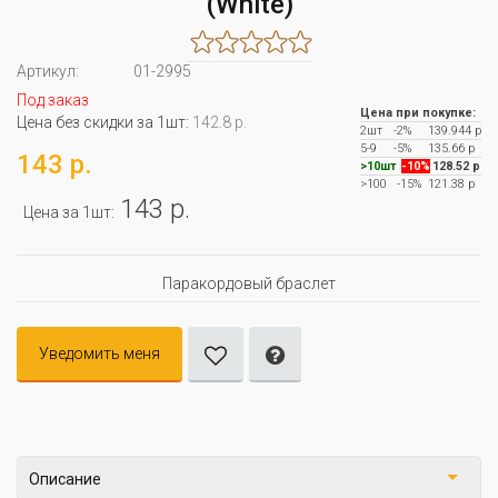
(White)
Артикул:
01-2995
Под заказ
Цена при покупке:
Цена без скидки за 1шт:
142.8 р.
2шт
-2%
139.944 р
5-9
-5%
135.66 р
143 р.
>10шт
-10%
128.52 р
>100
-15%
121.38 р
143 р.
Цена за 1шт:
Паракордовый браслет
Уведомить меня
Описание