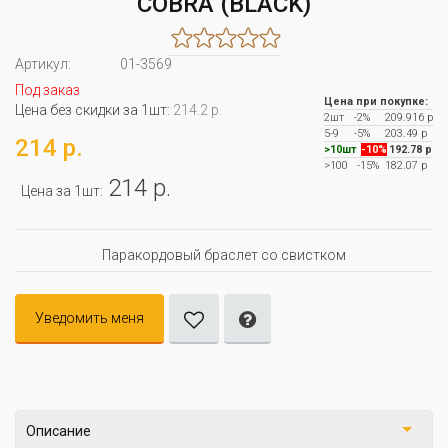
COBRA (BLACK)
Артикул:
01-3569
Под заказ
Цена при покупке:
Цена без скидки за 1шт:
214.2 р.
2шт
-2%
209.916 р
5-9
-5%
203.49 р
214 р.
>10шт
-10%
192.78 р
>100
-15%
182.07 р
214 р.
Цена за 1шт:
Паракордовый браслет со свистком
Уведомить меня
Описание