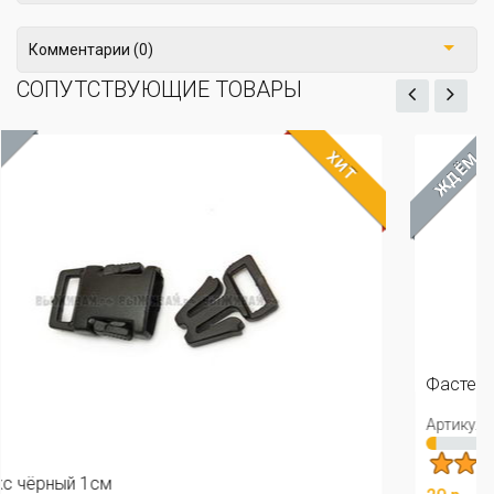
Комментарии (0)
СОПУТСТВУЮЩИЕ ТОВАРЫ
ХИТ
ЖДЁМ
Фастекс чёрный 2см.
Артикул: 24-1003
☺
Отз