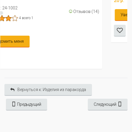
20 р.
зывов (14)
Уведомить меня
Вернуться к: Изделия из паракорда
Предыдущий
Следующий