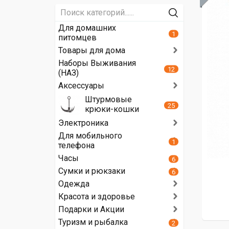
Для домашних
1
питомцев
Товары для дома
Наборы Выживания
12
(НАЗ)
Аксессуары
Штурмовые
25
крюки-кошки
Электроника
Для мобильного
1
телефона
Часы
6
Сумки и рюкзаки
6
Одежда
Красота и здоровье
Подарки и Акции
Туризм и рыбалка
2