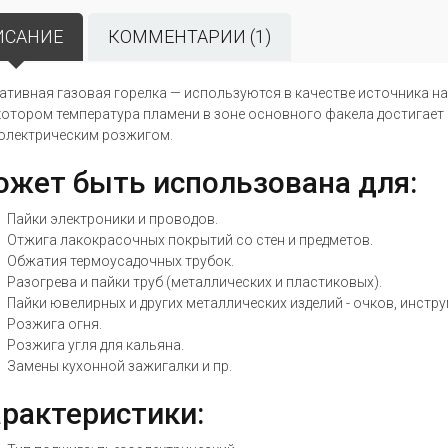
ИСАНИЕ
КОММЕНТАРИИ (1)
ативная газовая
горелка —
используются
в качестве
источника н
котором температура пламени
в зоне
основного факела достигает
олектрическим розжигом.
жет быть использована для:
Пайки электроники и проводов.
Отжига лакокрасочных покрытий со стен и предметов.
Обжатия термоусадочных трубок.
Разогрева и пайки труб (металлических и пластиковых).
Пайки ювелирных и других металлических изделий - очков, инстру
Розжига огня.
Розжига угля для кальяна.
Замены кухонной зажигалки и пр.
рактеристики: