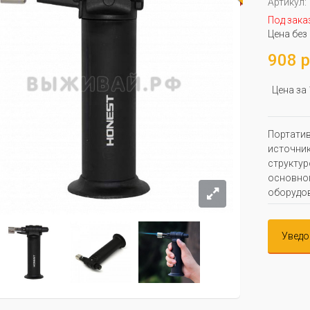
Артикул:
Под зака
Цена без
908 р
Цена за
Портатив
источник
структур
основног
оборудо
Уведо