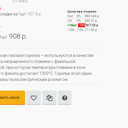
01-3063
з
Цена при покупке:
 скидки за 1шт:
907.8 р.
2шт
-2%
889.644 р
5-9
-5%
862.41 р
.
>10шт
-10%
817.02 р
>100
-15%
771.63 р
908 р.
 1шт:
ная газовая горелка — используются в качестве
а направленного пламени с факельной
ой, при котором температура пламени в зоне
о факела достигает 1350°С. Горелки этой серии
ваны пьезолектрическим розжигом.
мить меня