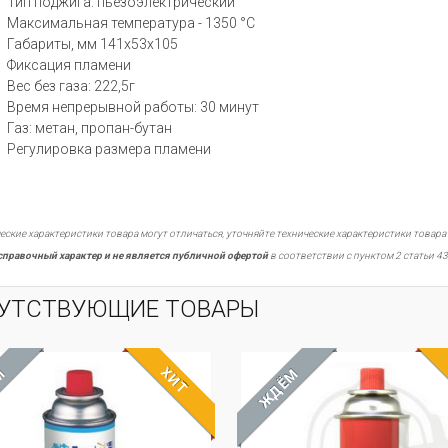
Тип поджига: пьезоэлектрический
Максимальная температура - 1350 °С
Габариты, мм 141х53х105
Фиксация пламени
Вес без газа: 222,5г
Время непрерывной работы: 30 минут
Газ: метан, пропан-бутан
Регулировка размера пламени
еские характеристики товара могут отличаться, уточняйте технические характеристики товара
справочный характер и не является публичной офертой
в соответствии с пунктом 2 статьи 43
УТСТВУЮЩИЕ ТОВАРЫ
ХИТ
ЁМ
ЖДЁМ