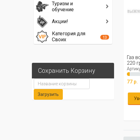
Туризм и
обучение
Акции!
Категория для
13
Своих
Газ всесезонный «Следопыт»,
Газ 
220 гр
Артикул: 14-0315
Арти
Сохранить Корзину
77 р.
56 р
Уведомить меня
У