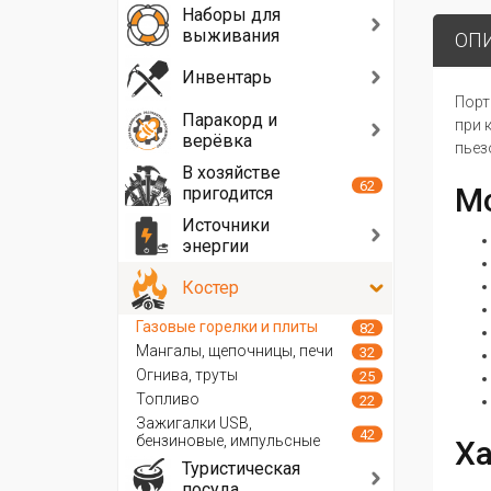
Наборы для
выживания
ОП
Инвентарь
Порт
Паракорд и
при 
верёвка
пьез
В хозяйстве
62
Мо
пригодится
Источники
энергии
Костер
Газовые горелки и плиты
82
Мангалы, щепочницы, печи
32
Огнива, труты
25
Топливо
22
Зажигалки USB,
42
бензиновые, импульсные
Ха
Туристическая
посуда