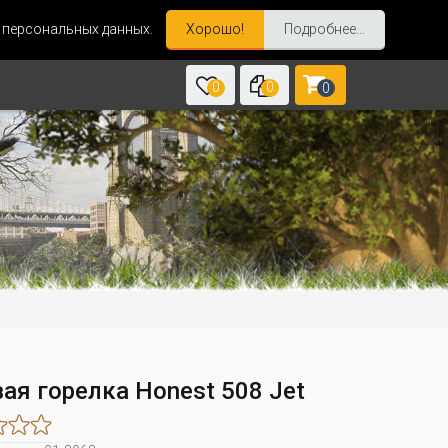
и персональных данных.
Хорошо!
Подробнее...
0
0
0
ая горелка Honest 508 Jet