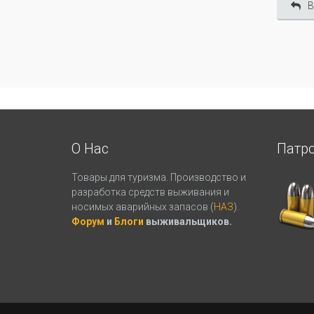
В
О Нас
Патр
Товары для туризма. Производство и
разработка средств выживания и
носимых аварийных запасов (
НАЗ
).
Форум
и
Блоги
выживальщиков.