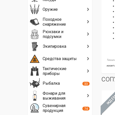
Оружие
Походное
снаряжение
Рюкзаки и
подсумки
Экипировка
Средства защиты
Технич
носит 
Тактические
приборы
СОП
Рыбалка
33
Фонари для
ХИТ
ЖДЁМ
ЖД
выживания
Сувенирная
74
продукция