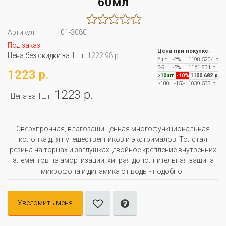
60мл
Артикул:
01-3080
Под заказ
Цена при покупке:
Цена без скидки за 1шт:
1222.98 р.
2шт
-2%
1198.5204 р
5-9
-5%
1161.831 р
1223 р.
>10шт
-10%
1100.682 р
>100
-15%
1039.533 р
1223 р.
Цена за 1шт:
Сверхпрочная, влагозащищенная многофункциональная
колонка для путешественников и экстрималов. Толстая
резина на торцах и заглушках, двойное крепление внутренних
элементов на амортизации, хитрая дополнительная защита
микрофона и динамика от воды - подобног
Уведомить меня